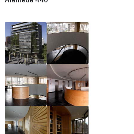
Alameda 440
Reglamento de Magíster, Pontificia Universidad
Católica de Chile
Reglamento de Alumnos de Magíster, Pontificia
Universidad Católica de Chile
Reglamento de Magíster, Pontificia Universidad
Católica de Chile LLM UC 2025
Reglamento de Seminarios de Graduación
Programa de Magíster en Derecho, LLM 2025