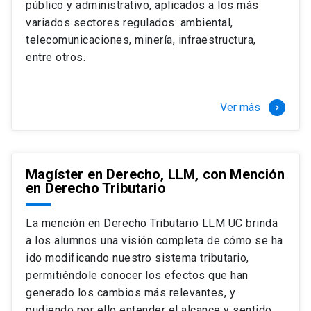
público y administrativo, aplicados a los más
Si optas por la modalidad Full Time:
Juan Ignacio Piña Rochefort
variados sectores regulados: ambiental,
Director Magíster en Derecho, LLM UC
El LLM UC Full Time es una versión del programa
telecomunicaciones, minería, infraestructura,
destinado principalmente a extranjeros, que permite
entre otros.
concentrar todos los ramos y cursarlo durante un año,
de marzo a marzo del año siguiente, según tus
necesidades y expectativas profesionales, eligiendo
Ver más
keyboard_arrow_right
entre una variedad de más de 120 cursos que se
ofrecen semestralmente.
Esta versión supone que te dedicarás
completamente al programa o compatibilizarás un
Magíster en Derecho, LLM, con Mención
en Derecho Tributario
estudio intenso y exigente, con una muy baja carga
laboral, de marzo a noviembre, para dedicarte
completamente a la actividad de graduación de
La mención en Derecho Tributario LLM UC brinda
diciembre a marzo.
a los alumnos una visión completa de cómo se ha
2 cursos mínimos (10 créditos) Primer
ido modificando nuestro sistema tributario,
semestre
permitiéndole conocer los efectos que han
+ 5 cursos a elección (50 créditos) Primer
generado los cambios más relevantes, y
semestre
pudiendo por ello entender el alcance y sentido