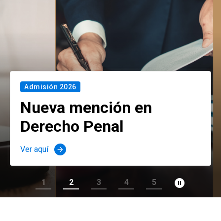
Admisión 2026
Nueva mención en
Derecho Penal
Ver aquí
arrow_forward
pause_circle_filled
1
2
3
4
5