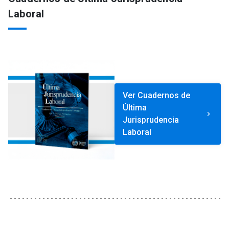
Laboral
Ver Cuadernos de
Última
keyboard_arrow_right
Jurisprudencia
Laboral