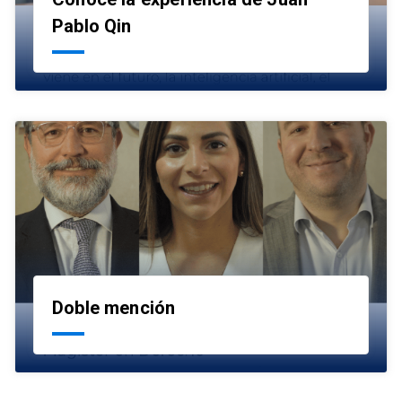
launch
Pablo Qin
Doble mención
launch