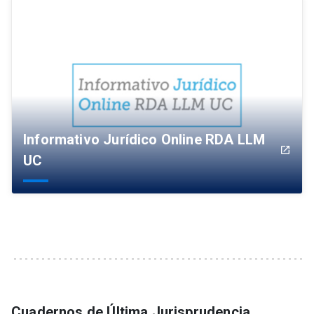
Informativo Jurídico Online RDA LLM
launch
UC
Cuadernos de Última Jurisprudencia