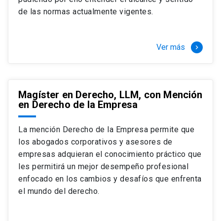
+ 4 cursos a elección (40 créditos)
de las normas actualmente vigentes.
Segundo semestre
+ Modalidad de graduación: Pasantía por
tres meses a tiempo completo (20
Ver más
keyboard_arrow_right
créditos)
Magíster en Derecho, LLM, con Mención
en Derecho de la Empresa
La mención Derecho de la Empresa permite que
los abogados corporativos y asesores de
empresas adquieran el conocimiento práctico que
les permitirá un mejor desempeño profesional
enfocado en los cambios y desafíos que enfrenta
el mundo del derecho.