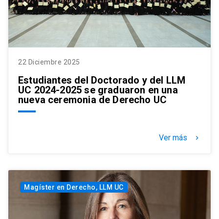
22 Diciembre 2025
Estudiantes del Doctorado y del LLM
UC 2024-2025 se graduaron en una
nueva ceremonia de Derecho UC
Ver más
keyboard_arrow_right
Magíster en Derecho, LLM UC