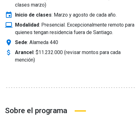
clases marzo)
event
Inicio de clases
:
Marzo y agosto de cada año.
laptop_windows
Modalidad
:
Presencial. Excepcionalmente remoto para
quienes tengan residencia fuera de Santiago.
location_on
Sede
: Alameda 440
attach_money
Arancel
:
$11.232.000 (revisar montos para cada
mención)
Sobre el programa