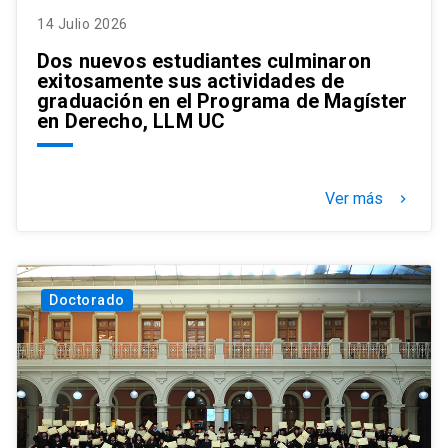
14 Julio 2026
Dos nuevos estudiantes culminaron
exitosamente sus actividades de
graduación en el Programa de Magíster
en Derecho, LLM UC
Ver más
keyboard_arrow_right
Doctorado