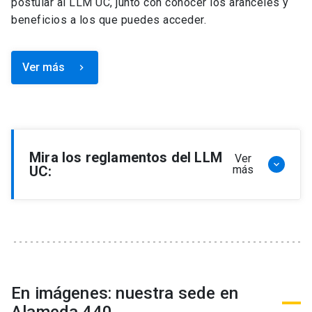
postular al LLM UC, junto con conocer los aranceles y
beneficios a los que puedes acceder.
Ver más
keyboard_arrow_right
Mira los reglamentos del LLM
Ver
keyboard_arrow_down
UC:
más
Reglamento de Programa de Magíster en
Derecho, LLM
Reglamento de Seminarios de Graduación
Programa de Magíster en Derecho, LLM
Reglamento de Becas y Descuentos Programa
En imágenes: nuestra sede en
de Magíster en Derecho, LLM