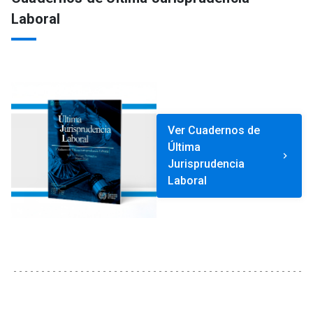
Laboral
Ver Cuadernos de
Última
keyboard_arrow_right
Jurisprudencia
Laboral