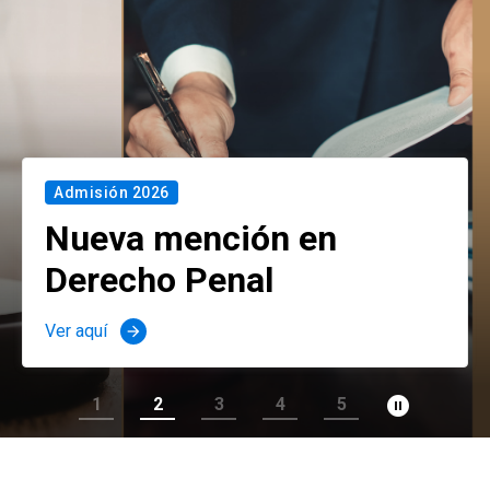
Admisión 2026
Nueva mención en
Derecho Penal
Ver aquí
arrow_forward
pause_circle_filled
1
2
3
4
5