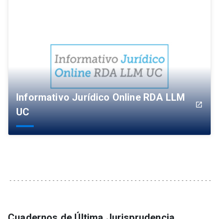
Informativo Jurídico Online RDA LLM
launch
UC
Cuadernos de Última Jurisprudencia