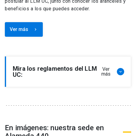
postular al LLM UC, junto con conocer los aranceles y
beneficios a los que puedes acceder.
Ver más
keyboard_arrow_right
Mira los reglamentos del LLM
Ver
keyboard_arrow_down
UC:
más
Reglamento de Programa de Magíster en
Derecho, LLM
Reglamento de Seminarios de Graduación
Programa de Magíster en Derecho, LLM
Reglamento de Becas y Descuentos Programa
En imágenes: nuestra sede en
de Magíster en Derecho, LLM