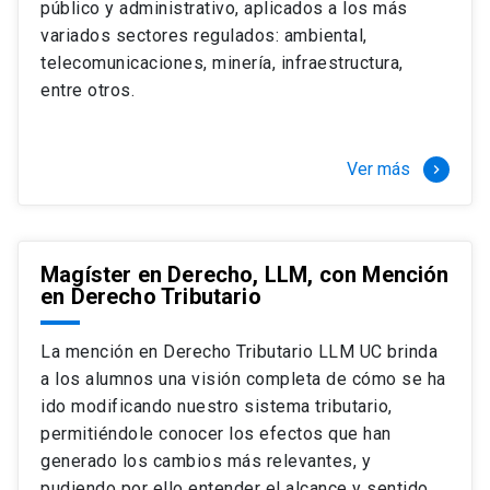
público y administrativo, aplicados a los más
Si optas por la modalidad Full Time:
Juan Ignacio Piña Rochefort
variados sectores regulados: ambiental,
Director Magíster en Derecho, LLM UC
El LLM UC Full Time es una versión del programa
telecomunicaciones, minería, infraestructura,
destinado principalmente a extranjeros, que permite
entre otros.
concentrar todos los ramos y cursarlo durante un año,
de marzo a marzo del año siguiente, según tus
necesidades y expectativas profesionales, eligiendo
Ver más
keyboard_arrow_right
entre una variedad de más de 120 cursos que se
ofrecen semestralmente.
Esta versión supone que te dedicarás
completamente al programa o compatibilizarás un
Magíster en Derecho, LLM, con Mención
en Derecho Tributario
estudio intenso y exigente, con una muy baja carga
laboral, de marzo a noviembre, para dedicarte
completamente a la actividad de graduación de
La mención en Derecho Tributario LLM UC brinda
diciembre a marzo.
a los alumnos una visión completa de cómo se ha
2 cursos mínimos (10 créditos) Primer
ido modificando nuestro sistema tributario,
semestre
permitiéndole conocer los efectos que han
+ 5 cursos a elección (50 créditos) Primer
generado los cambios más relevantes, y
semestre
pudiendo por ello entender el alcance y sentido