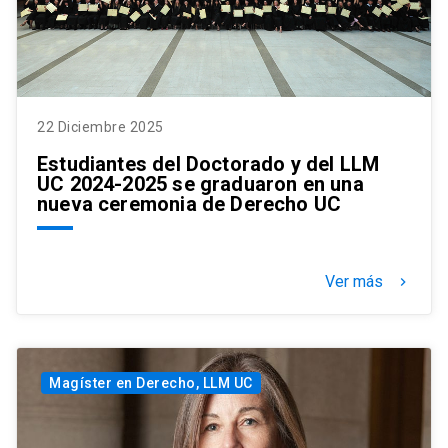
22 Diciembre 2025
Estudiantes del Doctorado y del LLM
UC 2024-2025 se graduaron en una
nueva ceremonia de Derecho UC
Ver más
keyboard_arrow_right
Magíster en Derecho, LLM UC