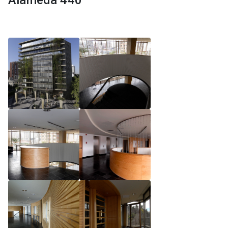
Alameda 440
Reglamento de Magíster, Pontificia Universidad
Católica de Chile
Reglamento de Alumnos de Magíster, Pontificia
Universidad Católica de Chile
Reglamento de Magíster, Pontificia Universidad
Católica de Chile LLM UC 2025
Reglamento de Seminarios de Graduación
Programa de Magíster en Derecho, LLM 2025