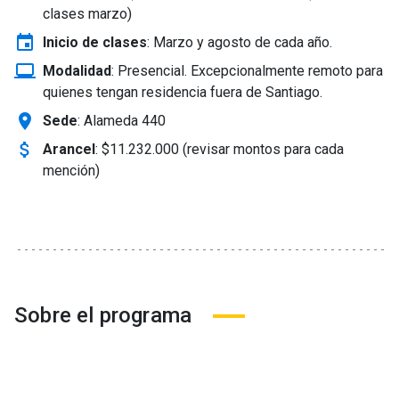
clases marzo)
event
Inicio de clases
:
Marzo y agosto de cada año.
laptop_windows
Modalidad
:
Presencial. Excepcionalmente remoto para
quienes tengan residencia fuera de Santiago.
location_on
Sede
: Alameda 440
attach_money
Arancel
:
$11.232.000 (revisar montos para cada
mención)
Sobre el programa