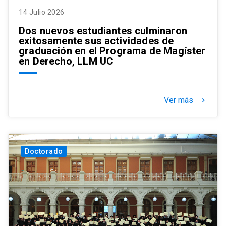
14 Julio 2026
Dos nuevos estudiantes culminaron
exitosamente sus actividades de
graduación en el Programa de Magíster
en Derecho, LLM UC
Ver más
keyboard_arrow_right
Doctorado