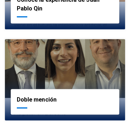
launch
Pablo Qin
Doble mención
launch