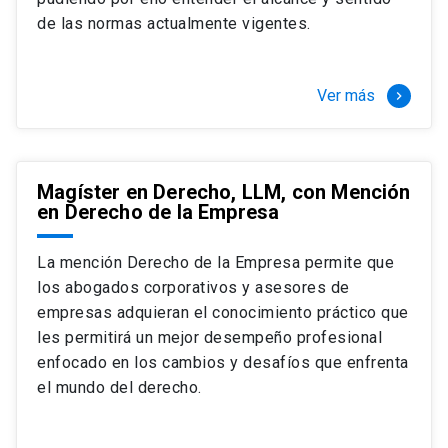
+ 4 cursos a elección (40 créditos)
de las normas actualmente vigentes.
Segundo semestre
+ Modalidad de graduación: Pasantía por
tres meses a tiempo completo (20
Ver más
keyboard_arrow_right
créditos)
Magíster en Derecho, LLM, con Mención
en Derecho de la Empresa
La mención Derecho de la Empresa permite que
los abogados corporativos y asesores de
empresas adquieran el conocimiento práctico que
les permitirá un mejor desempeño profesional
enfocado en los cambios y desafíos que enfrenta
el mundo del derecho.