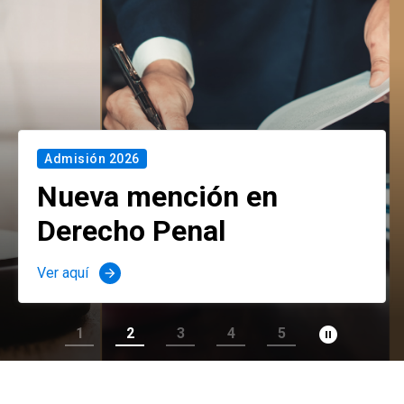
Admisión 2026
Nueva mención en
Derecho Penal
Ver aquí
arrow_forward
pause_circle_filled
1
2
3
4
5