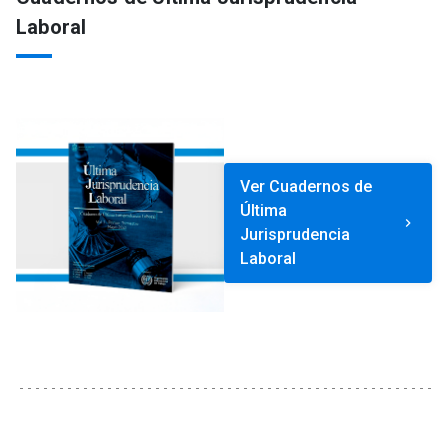
Laboral
Ver Cuadernos de
Última
keyboard_arrow_right
Jurisprudencia
Laboral