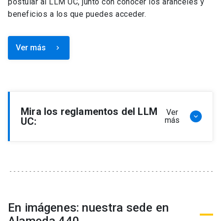
postular al LLM UC, junto con conocer los aranceles y
beneficios a los que puedes acceder.
Ver más
keyboard_arrow_right
Mira los reglamentos del LLM
Ver
keyboard_arrow_down
UC:
más
Reglamento de Programa de Magíster en
Derecho, LLM
Reglamento de Seminarios de Graduación
Programa de Magíster en Derecho, LLM
Reglamento de Becas y Descuentos Programa
En imágenes: nuestra sede en
de Magíster en Derecho, LLM