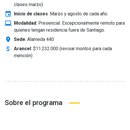
clases marzo)
event
Inicio de clases
:
Marzo y agosto de cada año.
laptop_windows
Modalidad
:
Presencial. Excepcionalmente remoto para
quienes tengan residencia fuera de Santiago.
location_on
Sede
: Alameda 440
attach_money
Arancel
:
$11.232.000 (revisar montos para cada
mención)
Sobre el programa