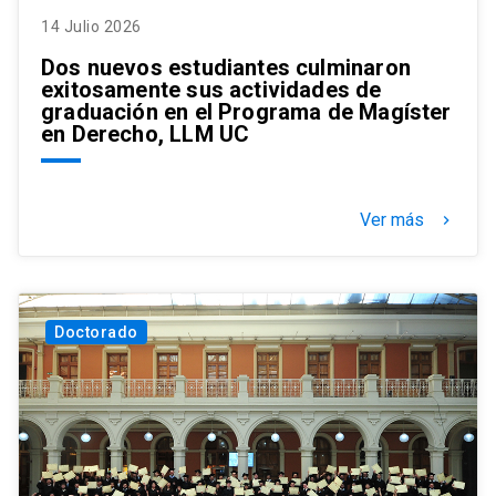
14 Julio 2026
Dos nuevos estudiantes culminaron
exitosamente sus actividades de
graduación en el Programa de Magíster
en Derecho, LLM UC
Ver más
keyboard_arrow_right
Doctorado