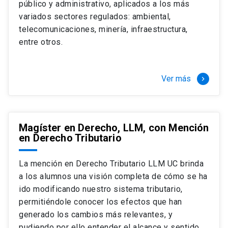
público y administrativo, aplicados a los más
Si optas por la modalidad Full Time:
Juan Ignacio Piña Rochefort
variados sectores regulados: ambiental,
Director Magíster en Derecho, LLM UC
El LLM UC Full Time es una versión del programa
telecomunicaciones, minería, infraestructura,
destinado principalmente a extranjeros, que permite
entre otros.
concentrar todos los ramos y cursarlo durante un año,
de marzo a marzo del año siguiente, según tus
necesidades y expectativas profesionales, eligiendo
Ver más
keyboard_arrow_right
entre una variedad de más de 120 cursos que se
ofrecen semestralmente.
Esta versión supone que te dedicarás
completamente al programa o compatibilizarás un
Magíster en Derecho, LLM, con Mención
en Derecho Tributario
estudio intenso y exigente, con una muy baja carga
laboral, de marzo a noviembre, para dedicarte
completamente a la actividad de graduación de
La mención en Derecho Tributario LLM UC brinda
diciembre a marzo.
a los alumnos una visión completa de cómo se ha
2 cursos mínimos (10 créditos) Primer
ido modificando nuestro sistema tributario,
semestre
permitiéndole conocer los efectos que han
+ 5 cursos a elección (50 créditos) Primer
generado los cambios más relevantes, y
semestre
pudiendo por ello entender el alcance y sentido