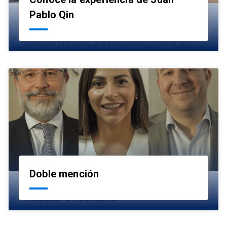
launch
Pablo Qin
Doble mención
launch