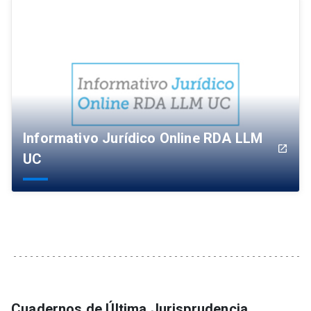
Informativo Jurídico Online RDA LLM
launch
UC
Cuadernos de Última Jurisprudencia