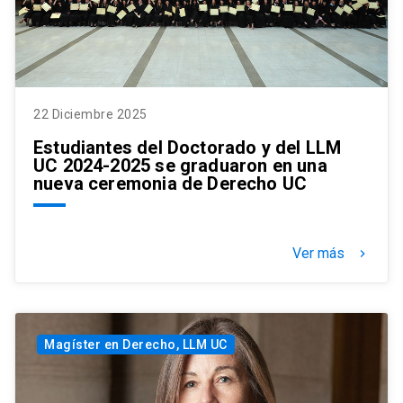
22 Diciembre 2025
Estudiantes del Doctorado y del LLM
UC 2024-2025 se graduaron en una
nueva ceremonia de Derecho UC
Ver más
keyboard_arrow_right
Magíster en Derecho, LLM UC