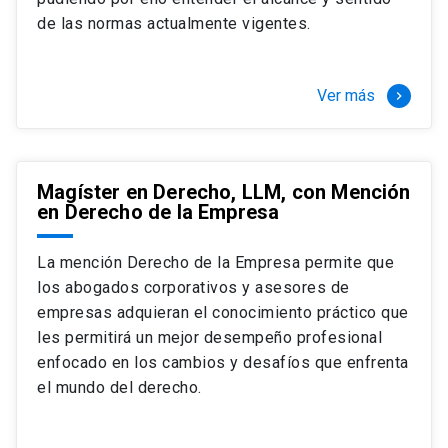
+ 4 cursos a elección (40 créditos)
de las normas actualmente vigentes.
Segundo semestre
+ Modalidad de graduación: Pasantía por
tres meses a tiempo completo (20
Ver más
keyboard_arrow_right
créditos)
Magíster en Derecho, LLM, con Mención
en Derecho de la Empresa
La mención Derecho de la Empresa permite que
los abogados corporativos y asesores de
empresas adquieran el conocimiento práctico que
les permitirá un mejor desempeño profesional
enfocado en los cambios y desafíos que enfrenta
el mundo del derecho.