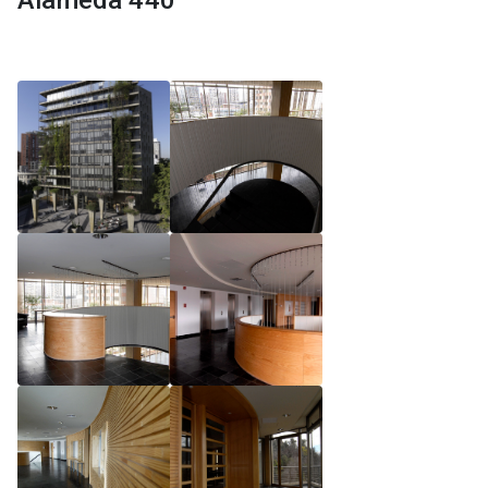
Alameda 440
Reglamento de Magíster, Pontificia Universidad
Católica de Chile
Reglamento de Alumnos de Magíster, Pontificia
Universidad Católica de Chile
Reglamento de Magíster, Pontificia Universidad
Católica de Chile LLM UC 2025
Reglamento de Seminarios de Graduación
Programa de Magíster en Derecho, LLM 2025