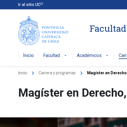
Ir al sitio UC
Facultad
Inicio
Facultad
Académicos
Car
arrow_drop_down
arrow_drop_down
keyboard_arrow_right
keyboard_arrow_right
Inicio
Carrera y programas
Magíster en Derecho
Magíster en Derecho