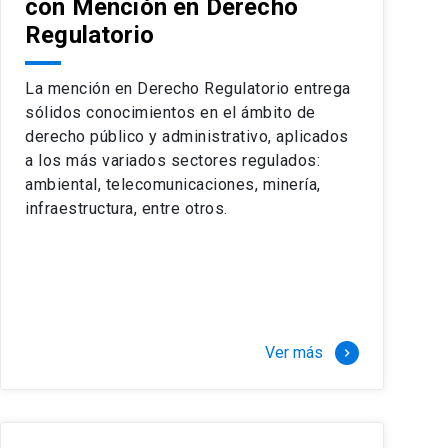
con Mención en Derecho
dencia de nuestros destacados profesores, líderes
Regulatorio
jeros, garantizan un diálogo efervescente en que
. Por otro lado, nuestra metodología de
dencia garantizan tanto el desafío intelectual
La mención en Derecho Regulatorio entrega
sólidos conocimientos en el ámbito de
derecho público y administrativo, aplicados
ra profesionales del sector privado como para
a los más variados sectores regulados:
cursen doble mención pagan la mención de mayor
n. Por otra parte, el sello Derecho UC permite
ambiental, telecomunicaciones, minería,
de una comunidad intelectual y profesional líder
infraestructura, entre otros.
dos los ramos y cursarlo durante un año, de marzo
 más de 120 cursos que se ofrecen semestralmente.
 con una muy baja carga laboral, de marzo a
Ver más
keyboard_arrow_right