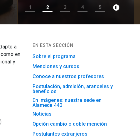
pause_circle_filled
1
2
3
4
5
EN ESTA SECCIÓN
dapte a
l como en
Sobre el programa
ional y
Menciones y cursos
Conoce a nuestros profesores
Postulación, admisión, aranceles y
beneficios
En imágenes: nuestra sede en
Alameda 440
Noticias
)
Opción cambio o doble mención
Postulantes extranjeros