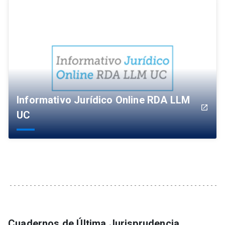
Informativo Jurídico Online RDA LLM
launch
UC
Cuadernos de Última Jurisprudencia