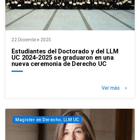
22 Diciembre 2025
Estudiantes del Doctorado y del LLM
UC 2024-2025 se graduaron en una
nueva ceremonia de Derecho UC
Ver más
keyboard_arrow_right
Magíster en Derecho, LLM UC