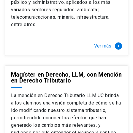
público y administrativo, aplicados a los más
Si optas por la modalidad Full Time:
Juan Ignacio Piña Rochefort
variados sectores regulados: ambiental,
Director Magíster en Derecho, LLM UC
El LLM UC Full Time es una versión del programa
telecomunicaciones, minería, infraestructura,
destinado principalmente a extranjeros, que permite
entre otros.
concentrar todos los ramos y cursarlo durante un año,
de marzo a marzo del año siguiente, según tus
necesidades y expectativas profesionales, eligiendo
Ver más
keyboard_arrow_right
entre una variedad de más de 120 cursos que se
ofrecen semestralmente.
Esta versión supone que te dedicarás
completamente al programa o compatibilizarás un
Magíster en Derecho, LLM, con Mención
en Derecho Tributario
estudio intenso y exigente, con una muy baja carga
laboral, de marzo a noviembre, para dedicarte
completamente a la actividad de graduación de
La mención en Derecho Tributario LLM UC brinda
diciembre a marzo.
a los alumnos una visión completa de cómo se ha
2 cursos mínimos (10 créditos) Primer
ido modificando nuestro sistema tributario,
semestre
permitiéndole conocer los efectos que han
+ 5 cursos a elección (50 créditos) Primer
generado los cambios más relevantes, y
semestre
pudiendo por ello entender el alcance y sentido