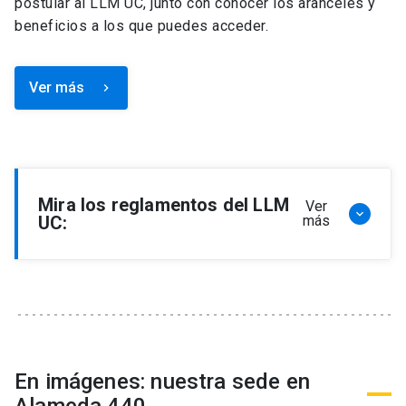
postular al LLM UC, junto con conocer los aranceles y
beneficios a los que puedes acceder.
Ver más
keyboard_arrow_right
Mira los reglamentos del LLM
Ver
keyboard_arrow_down
UC:
más
Reglamento de Programa de Magíster en
Derecho, LLM
Reglamento de Seminarios de Graduación
Programa de Magíster en Derecho, LLM
Reglamento de Becas y Descuentos Programa
En imágenes: nuestra sede en
de Magíster en Derecho, LLM