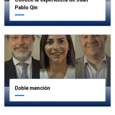
launch
Pablo Qin
Doble mención
launch