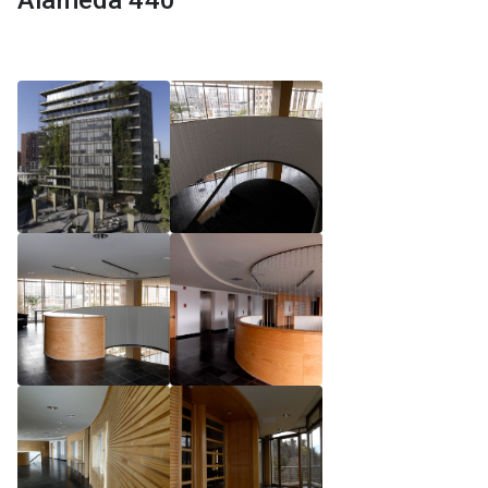
Alameda 440
Reglamento de Magíster, Pontificia Universidad
Católica de Chile
Reglamento de Alumnos de Magíster, Pontificia
Universidad Católica de Chile
Reglamento de Magíster, Pontificia Universidad
Católica de Chile LLM UC 2025
Reglamento de Seminarios de Graduación
Programa de Magíster en Derecho, LLM 2025