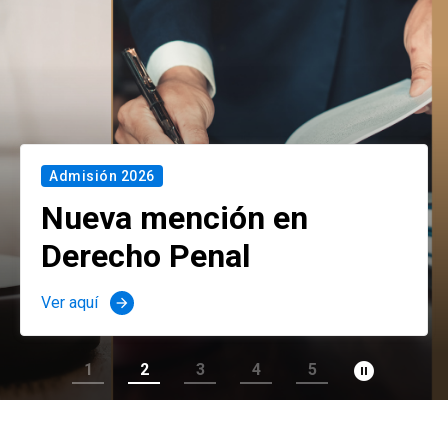
Admisión 2026
Nueva mención en
Derecho Penal
Ver aquí
arrow_forward
pause_circle_filled
1
2
3
4
5