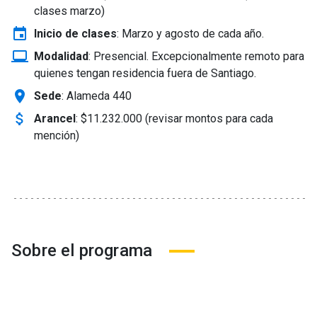
clases marzo)
event
Inicio de clases
:
Marzo y agosto de cada año.
laptop_windows
Modalidad
:
Presencial. Excepcionalmente remoto para
quienes tengan residencia fuera de Santiago.
location_on
Sede
: Alameda 440
attach_money
Arancel
:
$11.232.000 (revisar montos para cada
mención)
Sobre el programa