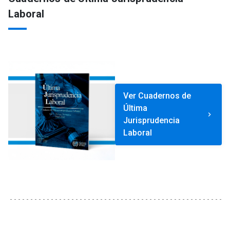
Laboral
Ver Cuadernos de
Última
keyboard_arrow_right
Jurisprudencia
Laboral