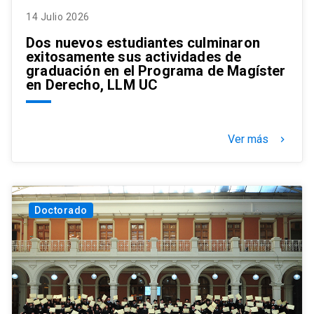
14 Julio 2026
Dos nuevos estudiantes culminaron
exitosamente sus actividades de
graduación en el Programa de Magíster
en Derecho, LLM UC
Ver más
keyboard_arrow_right
Doctorado