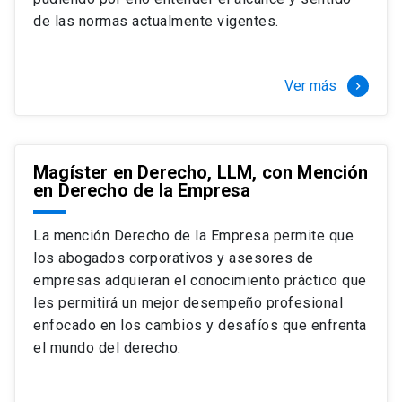
+ 4 cursos a elección (40 créditos)
de las normas actualmente vigentes.
Segundo semestre
+ Modalidad de graduación: Pasantía por
tres meses a tiempo completo (20
Ver más
keyboard_arrow_right
créditos)
Magíster en Derecho, LLM, con Mención
en Derecho de la Empresa
La mención Derecho de la Empresa permite que
los abogados corporativos y asesores de
empresas adquieran el conocimiento práctico que
les permitirá un mejor desempeño profesional
enfocado en los cambios y desafíos que enfrenta
el mundo del derecho.