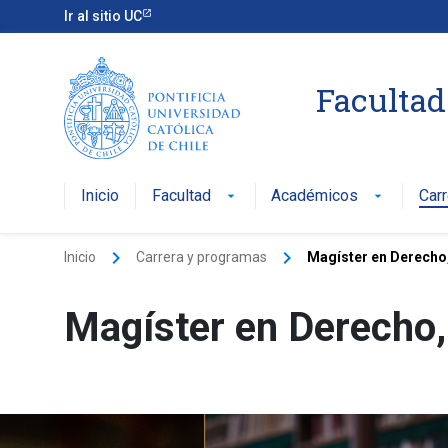
Ir al sitio UC
Facultad
Inicio
Facultad
Académicos
Car
arrow_drop_down
arrow_drop_down
keyboard_arrow_right
keyboard_arrow_right
Inicio
Carrera y programas
Magíster en Derecho
Magíster en Derecho