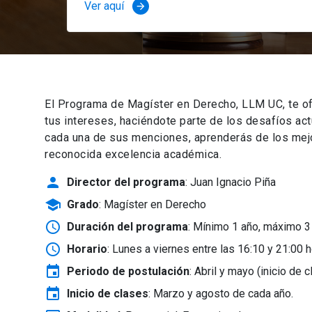
Ver aquí
arrow_forward
El Programa de Magíster en Derecho, LLM UC, te of
tus intereses, haciéndote parte de los desafíos ac
cada una de sus menciones, aprenderás de los mejor
reconocida excelencia académica.
person
Director del programa
: Juan Ignacio Piña
school
Grado
: Magíster en Derecho
schedule
Duración del programa
: Mínimo 1 año, máximo 3
schedule
Horario
: Lunes a viernes entre las 16:10 y 21:00 h
event
Periodo de postulación
: Abril y mayo
(inicio de 
event
Inicio de clases
:
Marzo y agosto de cada año.