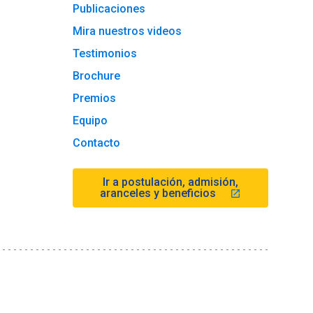
Publicaciones
Mira nuestros videos
Testimonios
Brochure
Premios
Equipo
Contacto
Ir a postulación, admisión,
aranceles y beneficios
launch