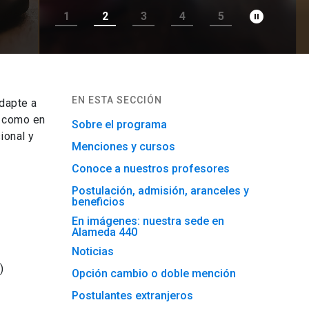
pause_circle_filled
1
2
3
4
5
EN ESTA SECCIÓN
dapte a
l como en
Sobre el programa
ional y
Menciones y cursos
Conoce a nuestros profesores
Postulación, admisión, aranceles y
beneficios
En imágenes: nuestra sede en
Alameda 440
Noticias
)
Opción cambio o doble mención
Postulantes extranjeros