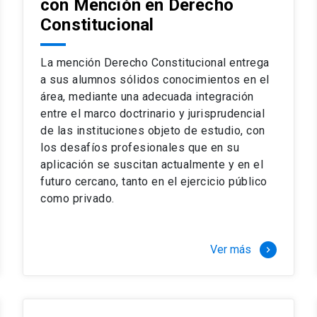
con Mención en Derecho
 del complejo y sofisticado ejercicio profesional. La coinci
os
Constitucional
a calidad de nuestros alumnos, tanto nacionales como extran
os
io, especialmente orientado a las necesidades de la práctica
sos lectivos, seminarios de casos y actualización de jurispru
La mención Derecho Constitucional entrega
rsión en los problemas legales más complejos.
a sus alumnos sólidos conocimientos en el
área, mediante una adecuada integración
o perfeccionamiento en los conocimientos del área, tanto pa
entre el marco doctrinario y jurisprudencial
duración del programa hasta 8 semestres. Los alumnos que 
ca y compleja de los problemas que enfrenta nuestra profesió
de las instituciones objeto de estudio, con
 en lo académico como en lo profesional, haciéndote miembro 
los desafíos profesionales que en su
aplicación se suscitan actualmente y en el
futuro cercano, tanto en el ejercicio público
stinado principalmente a extranjeros, que permite concentrar to
como privado.
y expectativas profesionales, eligiendo entre una variedad de
 al programa o compatibilizarás un estudio intenso y exigente,
vidad de graduación de diciembre a marzo.
Ver más
keyboard_arrow_right
stre
imer semestre
gundo semestre
r tres meses a tiempo completo (20 créditos)