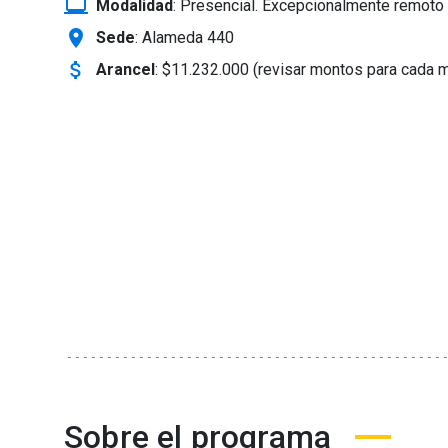
laptop_windows
Modalidad
:
Presencial. Excepcionalmente remoto 
location_on
Sede
: Alameda 440
attach_money
Arancel
:
$11.232.000 (revisar montos para cada 
Sobre el programa