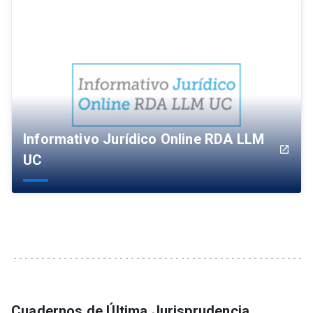
Informativo Jurídico Online RDA LLM
launch
UC
Cuadernos de Última Jurisprudencia