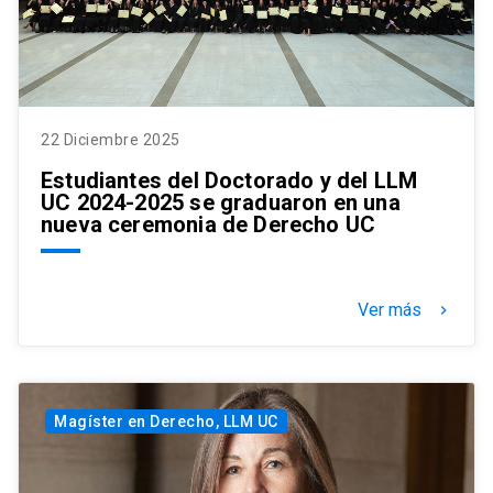
22 Diciembre 2025
Estudiantes del Doctorado y del LLM
UC 2024-2025 se graduaron en una
nueva ceremonia de Derecho UC
Ver más
keyboard_arrow_right
Magíster en Derecho, LLM UC