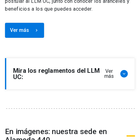
postular al LLM UC, junto con conocer los aranceles y
beneficios a los que puedes acceder.
Ver más
keyboard_arrow_right
Mira los reglamentos del LLM
Ver
keyboard_arrow_down
UC:
más
Reglamento de Programa de Magíster en
Derecho, LLM
Reglamento de Seminarios de Graduación
Programa de Magíster en Derecho, LLM
Reglamento de Becas y Descuentos Programa
En imágenes: nuestra sede en
de Magíster en Derecho, LLM