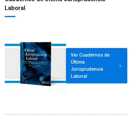
Laboral
Ver Cuadernos de
Última
keyboard_arrow_right
Jurisprudencia
Laboral