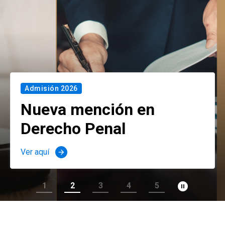
Admisión 2026
Nueva mención en
Derecho Penal
Ver aquí
arrow_forward
pause_circle_filled
1
2
3
4
5