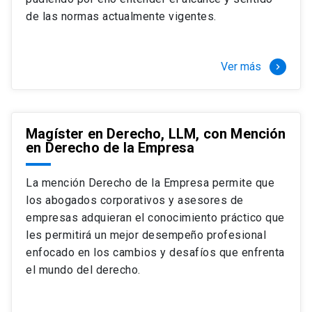
+ 4 cursos a elección (40 créditos)
de las normas actualmente vigentes.
Segundo semestre
+ Modalidad de graduación: Pasantía por
tres meses a tiempo completo (20
Ver más
keyboard_arrow_right
créditos)
Magíster en Derecho, LLM, con Mención
en Derecho de la Empresa
La mención Derecho de la Empresa permite que
los abogados corporativos y asesores de
empresas adquieran el conocimiento práctico que
les permitirá un mejor desempeño profesional
enfocado en los cambios y desafíos que enfrenta
el mundo del derecho.