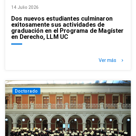
14 Julio 2026
Dos nuevos estudiantes culminaron
exitosamente sus actividades de
graduación en el Programa de Magíster
en Derecho, LLM UC
Ver más
keyboard_arrow_right
Doctorado