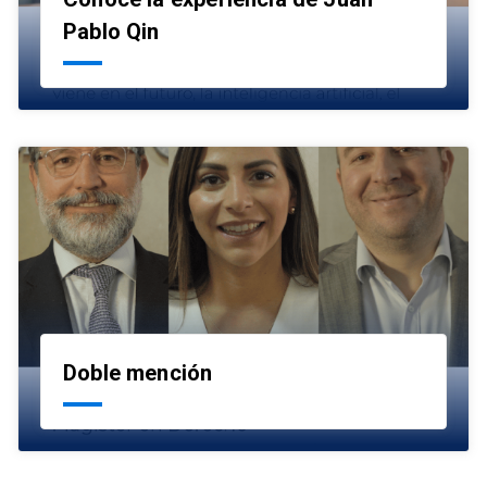
launch
Pablo Qin
Doble mención
launch