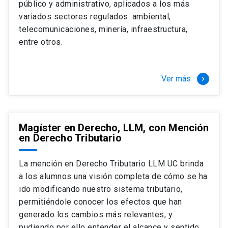
público y administrativo, aplicados a los más
Si optas por la modalidad Full Time:
Juan Ignacio Piña Rochefort
variados sectores regulados: ambiental,
Director Magíster en Derecho, LLM UC
El LLM UC Full Time es una versión del programa
telecomunicaciones, minería, infraestructura,
destinado principalmente a extranjeros, que permite
entre otros.
concentrar todos los ramos y cursarlo durante un año,
de marzo a marzo del año siguiente, según tus
necesidades y expectativas profesionales, eligiendo
Ver más
keyboard_arrow_right
entre una variedad de más de 120 cursos que se
ofrecen semestralmente.
Esta versión supone que te dedicarás
completamente al programa o compatibilizarás un
Magíster en Derecho, LLM, con Mención
en Derecho Tributario
estudio intenso y exigente, con una muy baja carga
laboral, de marzo a noviembre, para dedicarte
completamente a la actividad de graduación de
La mención en Derecho Tributario LLM UC brinda
diciembre a marzo.
a los alumnos una visión completa de cómo se ha
2 cursos mínimos (10 créditos) Primer
ido modificando nuestro sistema tributario,
semestre
permitiéndole conocer los efectos que han
+ 5 cursos a elección (50 créditos) Primer
generado los cambios más relevantes, y
semestre
pudiendo por ello entender el alcance y sentido