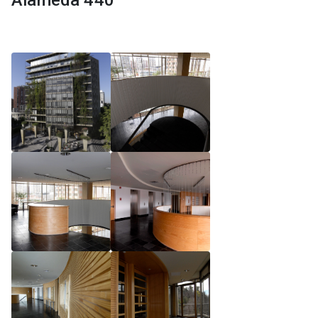
Alameda 440
Reglamento de Magíster, Pontificia Universidad
Católica de Chile
Reglamento de Alumnos de Magíster, Pontificia
Universidad Católica de Chile
Reglamento de Magíster, Pontificia Universidad
Católica de Chile LLM UC 2025
Reglamento de Seminarios de Graduación
Programa de Magíster en Derecho, LLM 2025