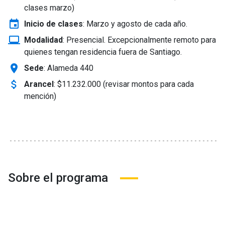
clases marzo)
event
Inicio de clases
:
Marzo y agosto de cada año.
laptop_windows
Modalidad
:
Presencial. Excepcionalmente remoto para
quienes tengan residencia fuera de Santiago.
location_on
Sede
: Alameda 440
attach_money
Arancel
:
$11.232.000 (revisar montos para cada
mención)
Sobre el programa