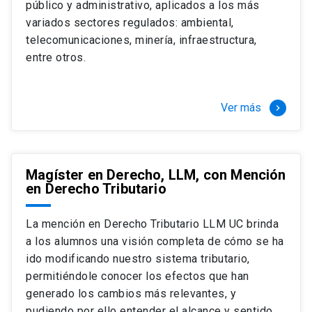
público y administrativo, aplicados a los más
Si optas por la modalidad Full Time:
Juan Ignacio Piña Rochefort
variados sectores regulados: ambiental,
Director Magíster en Derecho, LLM UC
El LLM UC Full Time es una versión del programa
telecomunicaciones, minería, infraestructura,
destinado principalmente a extranjeros, que permite
entre otros.
concentrar todos los ramos y cursarlo durante un año,
de marzo a marzo del año siguiente, según tus
necesidades y expectativas profesionales, eligiendo
Ver más
keyboard_arrow_right
entre una variedad de más de 120 cursos que se
ofrecen semestralmente.
Esta versión supone que te dedicarás
completamente al programa o compatibilizarás un
Magíster en Derecho, LLM, con Mención
en Derecho Tributario
estudio intenso y exigente, con una muy baja carga
laboral, de marzo a noviembre, para dedicarte
completamente a la actividad de graduación de
La mención en Derecho Tributario LLM UC brinda
diciembre a marzo.
a los alumnos una visión completa de cómo se ha
2 cursos mínimos (10 créditos) Primer
ido modificando nuestro sistema tributario,
semestre
permitiéndole conocer los efectos que han
+ 5 cursos a elección (50 créditos) Primer
generado los cambios más relevantes, y
semestre
pudiendo por ello entender el alcance y sentido