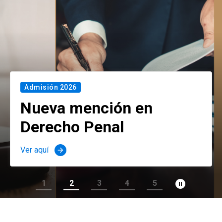
Admisión 2026
Nueva mención en
Derecho Penal
Ver aquí
arrow_forward
pause_circle_filled
1
2
3
4
5