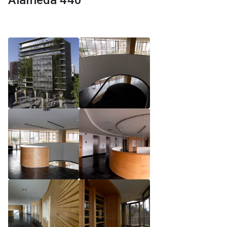
Alameda 440
Reglamento de Magíster, Pontificia Universidad
Católica de Chile
Reglamento de Alumnos de Magíster, Pontificia
Universidad Católica de Chile
Reglamento de Magíster, Pontificia Universidad
Católica de Chile LLM UC 2025
Reglamento de Seminarios de Graduación
Programa de Magíster en Derecho, LLM 2025