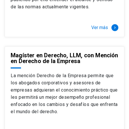
+ 4 cursos a elección (40 créditos)
de las normas actualmente vigentes.
Segundo semestre
+ Modalidad de graduación: Pasantía por
tres meses a tiempo completo (20
Ver más
keyboard_arrow_right
créditos)
Magíster en Derecho, LLM, con Mención
en Derecho de la Empresa
La mención Derecho de la Empresa permite que
los abogados corporativos y asesores de
empresas adquieran el conocimiento práctico que
les permitirá un mejor desempeño profesional
enfocado en los cambios y desafíos que enfrenta
el mundo del derecho.