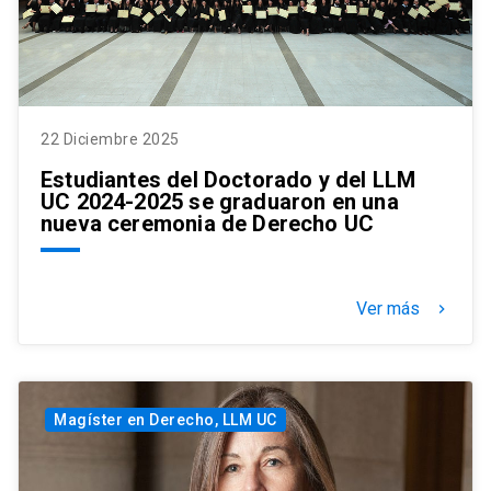
22 Diciembre 2025
Estudiantes del Doctorado y del LLM
UC 2024-2025 se graduaron en una
nueva ceremonia de Derecho UC
Ver más
keyboard_arrow_right
Magíster en Derecho, LLM UC