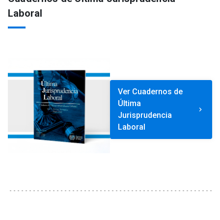
Laboral
Ver Cuadernos de
Última
keyboard_arrow_right
Jurisprudencia
Laboral