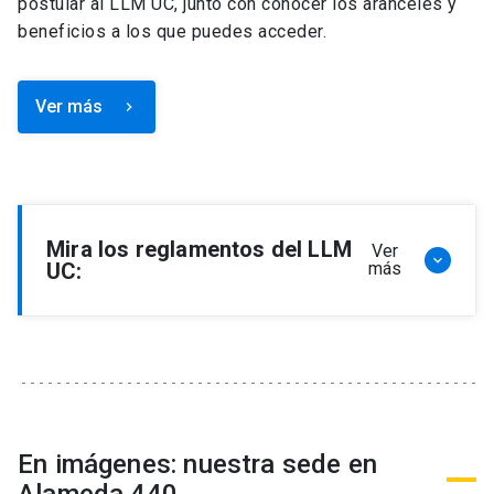
postular al LLM UC, junto con conocer los aranceles y
beneficios a los que puedes acceder.
Ver más
keyboard_arrow_right
Mira los reglamentos del LLM
Ver
keyboard_arrow_down
UC:
más
Reglamento de Programa de Magíster en
Derecho, LLM
Reglamento de Seminarios de Graduación
Programa de Magíster en Derecho, LLM
Reglamento de Becas y Descuentos Programa
En imágenes: nuestra sede en
de Magíster en Derecho, LLM