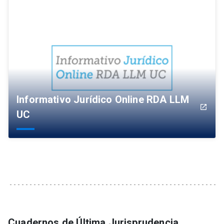
Informativo Jurídico Online RDA LLM
launch
UC
Cuadernos de Última Jurisprudencia