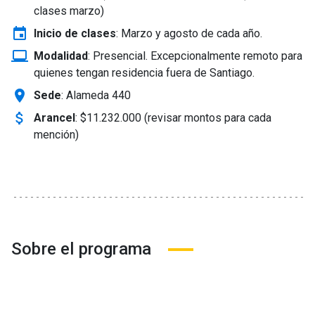
clases marzo)
event
Inicio de clases
:
Marzo y agosto de cada año.
laptop_windows
Modalidad
:
Presencial. Excepcionalmente remoto para
quienes tengan residencia fuera de Santiago.
location_on
Sede
: Alameda 440
attach_money
Arancel
:
$11.232.000 (revisar montos para cada
mención)
Sobre el programa