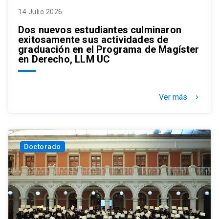
14 Julio 2026
Dos nuevos estudiantes culminaron
exitosamente sus actividades de
graduación en el Programa de Magíster
en Derecho, LLM UC
Ver más
keyboard_arrow_right
Doctorado