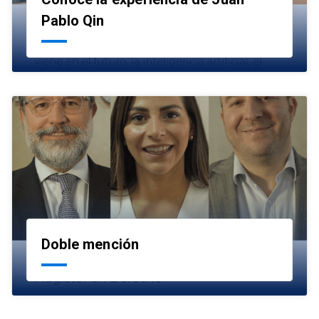
launch
Pablo Qin
Doble mención
launch