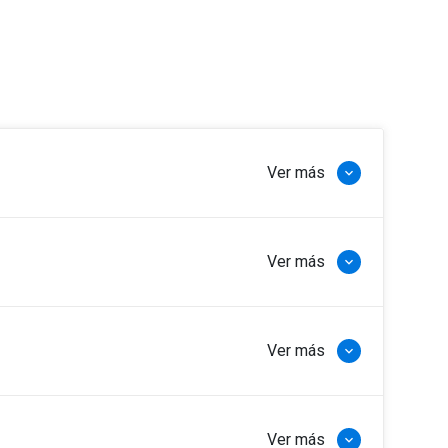
Ver más
keyboard_arrow_down
especialización tanto en su versión general
Ver más
keyboard_arrow_down
Regulatorio y Derecho del Trabajo y Seguridad
versión general, para sus cinco menciones –
lum flexible, ofreciendo la oportunidad de
Ver más
keyboard_arrow_down
jo y Seguridad Social, Derecho Penal o bien
lumnos, y busca compatibilizarse con la vida
 individualizada según su experiencia
te cursas dos menciones conjuntamente o cursar
 modalidades antes expuestas (excepto el LLM
Ver más
keyboard_arrow_down
zarlo con las exigencias laborales propias de