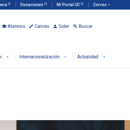
teca
Donaciones
Mi Portal UC
Correo
arrow_drop_down
Alumnos
Canvas
Sider
Buscar
school
brush
person
search
i
Internacionalización
Actualidad
arrow_drop_down
arrow_drop_down
arrow_drop_down