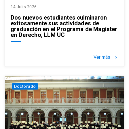
14 Julio 2026
Dos nuevos estudiantes culminaron
exitosamente sus actividades de
graduación en el Programa de Magíster
en Derecho, LLM UC
Ver más
keyboard_arrow_right
Doctorado