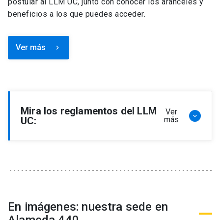
postular al LLM UC, junto con conocer los aranceles y
beneficios a los que puedes acceder.
Ver más
keyboard_arrow_right
Mira los reglamentos del LLM
Ver
keyboard_arrow_down
UC:
más
Reglamento de Programa de Magíster en
Derecho, LLM
Reglamento de Seminarios de Graduación
Programa de Magíster en Derecho, LLM
Reglamento de Becas y Descuentos Programa
En imágenes: nuestra sede en
de Magíster en Derecho, LLM