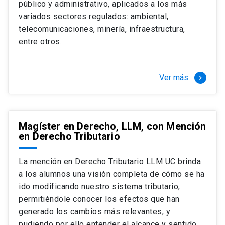
público y administrativo, aplicados a los más
Si optas por la modalidad Full Time:
Juan Ignacio Piña Rochefort
variados sectores regulados: ambiental,
Director Magíster en Derecho, LLM UC
El LLM UC Full Time es una versión del programa
telecomunicaciones, minería, infraestructura,
destinado principalmente a extranjeros, que permite
entre otros.
concentrar todos los ramos y cursarlo durante un año,
de marzo a marzo del año siguiente, según tus
necesidades y expectativas profesionales, eligiendo
Ver más
keyboard_arrow_right
entre una variedad de más de 120 cursos que se
ofrecen semestralmente.
Esta versión supone que te dedicarás
completamente al programa o compatibilizarás un
Magíster en Derecho, LLM, con Mención
en Derecho Tributario
estudio intenso y exigente, con una muy baja carga
laboral, de marzo a noviembre, para dedicarte
completamente a la actividad de graduación de
La mención en Derecho Tributario LLM UC brinda
diciembre a marzo.
a los alumnos una visión completa de cómo se ha
2 cursos mínimos (10 créditos) Primer
ido modificando nuestro sistema tributario,
semestre
permitiéndole conocer los efectos que han
+ 5 cursos a elección (50 créditos) Primer
generado los cambios más relevantes, y
semestre
pudiendo por ello entender el alcance y sentido