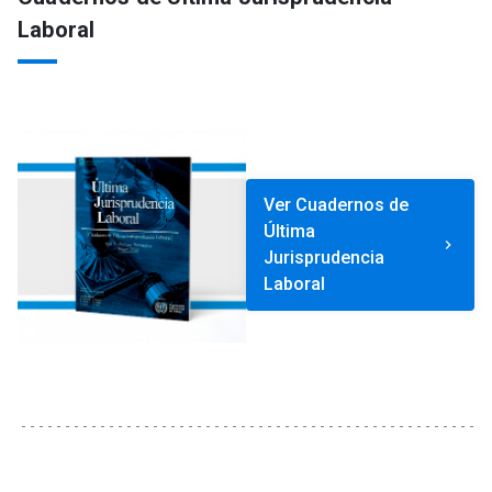
Laboral
Ver Cuadernos de
Última
keyboard_arrow_right
Jurisprudencia
Laboral