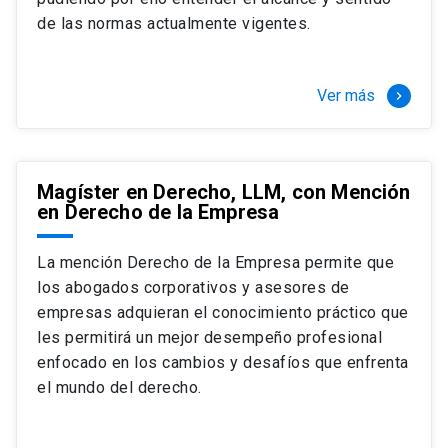
+ 4 cursos a elección (40 créditos)
de las normas actualmente vigentes.
Segundo semestre
+ Modalidad de graduación: Pasantía por
tres meses a tiempo completo (20
Ver más
keyboard_arrow_right
créditos)
Magíster en Derecho, LLM, con Mención
en Derecho de la Empresa
La mención Derecho de la Empresa permite que
los abogados corporativos y asesores de
empresas adquieran el conocimiento práctico que
les permitirá un mejor desempeño profesional
enfocado en los cambios y desafíos que enfrenta
el mundo del derecho.