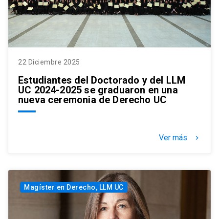
22 Diciembre 2025
Estudiantes del Doctorado y del LLM
UC 2024-2025 se graduaron en una
nueva ceremonia de Derecho UC
Ver más
keyboard_arrow_right
Magíster en Derecho, LLM UC