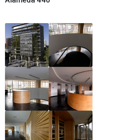
Alameda 440
Reglamento de Magíster, Pontificia Universidad
Católica de Chile
Reglamento de Alumnos de Magíster, Pontificia
Universidad Católica de Chile
Reglamento de Magíster, Pontificia Universidad
Católica de Chile LLM UC 2025
Reglamento de Seminarios de Graduación
Programa de Magíster en Derecho, LLM 2025