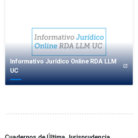
Informativo Jurídico Online RDA LLM
launch
UC
Cuadernos de Última Jurisprudencia