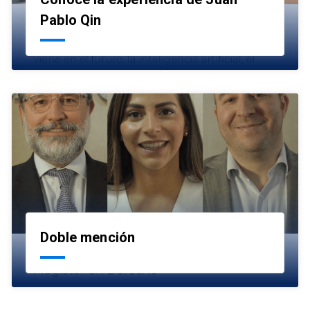
launch
Pablo Qin
Doble mención
launch