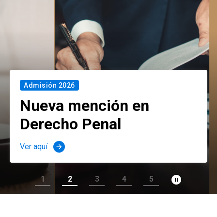
Admisión 2026
Nueva mención en
Derecho Penal
Ver aquí
arrow_forward
pause_circle_filled
1
2
3
4
5