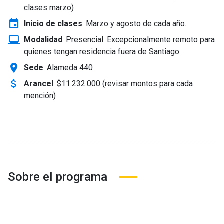
clases marzo)
event
Inicio de clases
:
Marzo y agosto de cada año.
laptop_windows
Modalidad
:
Presencial. Excepcionalmente remoto para
quienes tengan residencia fuera de Santiago.
location_on
Sede
: Alameda 440
attach_money
Arancel
:
$11.232.000 (revisar montos para cada
mención)
Sobre el programa