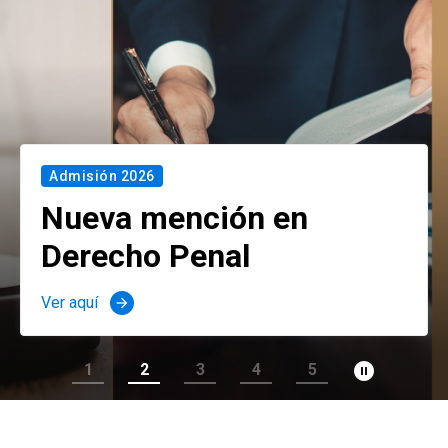
Admisión 2026
Nueva mención en
Derecho Penal
Ver aquí
arrow_forward
pause_circle_filled
1
2
3
4
5