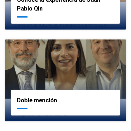
launch
Pablo Qin
Doble mención
launch