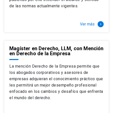
+ 4 cursos a elección (40 créditos)
de las normas actualmente vigentes.
Segundo semestre
+ Modalidad de graduación: Pasantía por
tres meses a tiempo completo (20
Ver más
keyboard_arrow_right
créditos)
Magíster en Derecho, LLM, con Mención
en Derecho de la Empresa
La mención Derecho de la Empresa permite que
los abogados corporativos y asesores de
empresas adquieran el conocimiento práctico que
les permitirá un mejor desempeño profesional
enfocado en los cambios y desafíos que enfrenta
el mundo del derecho.