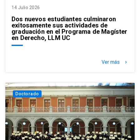
14 Julio 2026
Dos nuevos estudiantes culminaron
exitosamente sus actividades de
graduación en el Programa de Magíster
en Derecho, LLM UC
Ver más
keyboard_arrow_right
Doctorado