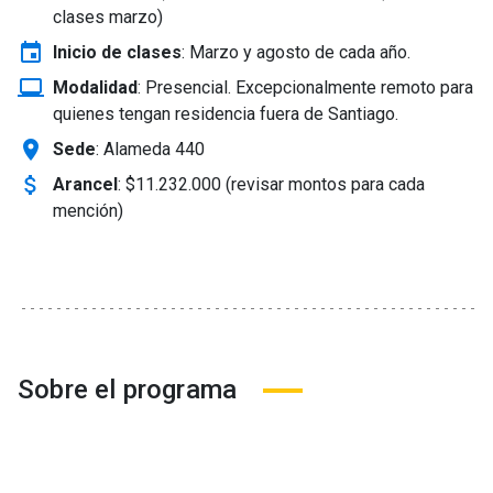
clases marzo)
event
Inicio de clases
:
Marzo y agosto de cada año.
laptop_windows
Modalidad
:
Presencial. Excepcionalmente remoto para
quienes tengan residencia fuera de Santiago.
location_on
Sede
: Alameda 440
attach_money
Arancel
:
$11.232.000 (revisar montos para cada
mención)
Sobre el programa