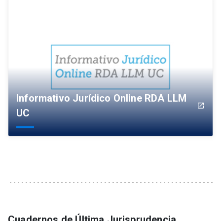
Informativo Jurídico Online RDA LLM
launch
UC
Cuadernos de Última Jurisprudencia