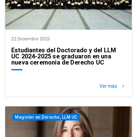
22 Diciembre 2025
Estudiantes del Doctorado y del LLM
UC 2024-2025 se graduaron en una
nueva ceremonia de Derecho UC
Ver más
keyboard_arrow_right
Magíster en Derecho, LLM UC