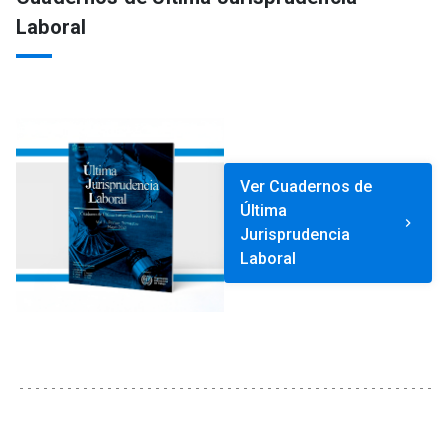
Laboral
Ver Cuadernos de
Última
keyboard_arrow_right
Jurisprudencia
Laboral