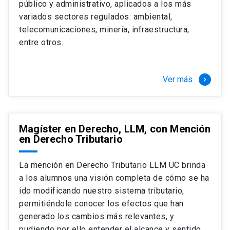
público y administrativo, aplicados a los más
Si optas por la modalidad Full Time:
Juan Ignacio Piña Rochefort
variados sectores regulados: ambiental,
Director Magíster en Derecho, LLM UC
El LLM UC Full Time es una versión del programa
telecomunicaciones, minería, infraestructura,
destinado principalmente a extranjeros, que permite
entre otros.
concentrar todos los ramos y cursarlo durante un año,
de marzo a marzo del año siguiente, según tus
necesidades y expectativas profesionales, eligiendo
Ver más
keyboard_arrow_right
entre una variedad de más de 120 cursos que se
ofrecen semestralmente.
Esta versión supone que te dedicarás
completamente al programa o compatibilizarás un
Magíster en Derecho, LLM, con Mención
en Derecho Tributario
estudio intenso y exigente, con una muy baja carga
laboral, de marzo a noviembre, para dedicarte
completamente a la actividad de graduación de
La mención en Derecho Tributario LLM UC brinda
diciembre a marzo.
a los alumnos una visión completa de cómo se ha
2 cursos mínimos (10 créditos) Primer
ido modificando nuestro sistema tributario,
semestre
permitiéndole conocer los efectos que han
+ 5 cursos a elección (50 créditos) Primer
generado los cambios más relevantes, y
semestre
pudiendo por ello entender el alcance y sentido