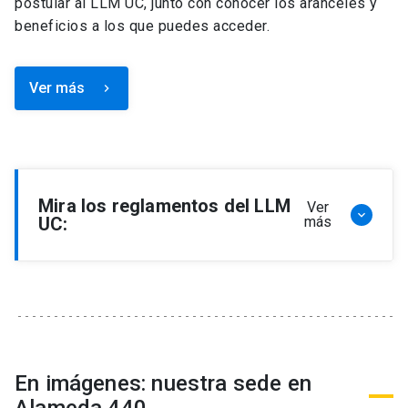
postular al LLM UC, junto con conocer los aranceles y
beneficios a los que puedes acceder.
Ver más
keyboard_arrow_right
Mira los reglamentos del LLM
Ver
keyboard_arrow_down
UC:
más
Reglamento de Programa de Magíster en
Derecho, LLM
Reglamento de Seminarios de Graduación
Programa de Magíster en Derecho, LLM
Reglamento de Becas y Descuentos Programa
En imágenes: nuestra sede en
de Magíster en Derecho, LLM