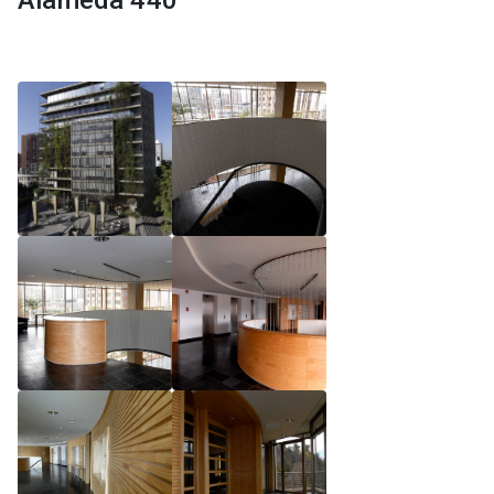
Alameda 440
Reglamento de Magíster, Pontificia Universidad
Católica de Chile
Reglamento de Alumnos de Magíster, Pontificia
Universidad Católica de Chile
Reglamento de Magíster, Pontificia Universidad
Católica de Chile LLM UC 2025
Reglamento de Seminarios de Graduación
Programa de Magíster en Derecho, LLM 2025