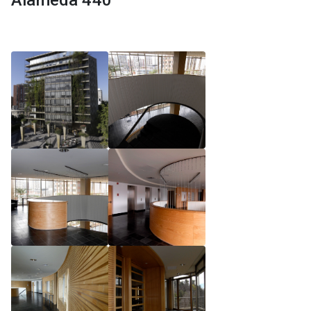
Alameda 440
Reglamento de Magíster, Pontificia Universidad
Católica de Chile
Reglamento de Alumnos de Magíster, Pontificia
Universidad Católica de Chile
Reglamento de Magíster, Pontificia Universidad
Católica de Chile LLM UC 2025
Reglamento de Seminarios de Graduación
Programa de Magíster en Derecho, LLM 2025