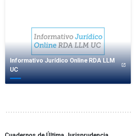
Informativo Jurídico Online RDA LLM
launch
UC
Cuadernos de Última Jurisprudencia