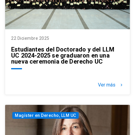
22 Diciembre 2025
Estudiantes del Doctorado y del LLM
UC 2024-2025 se graduaron en una
nueva ceremonia de Derecho UC
Ver más
keyboard_arrow_right
Magíster en Derecho, LLM UC