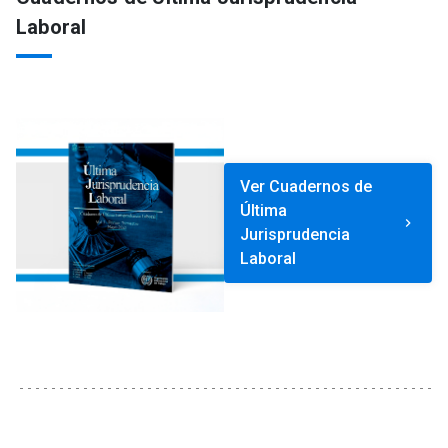
Laboral
Ver Cuadernos de
Última
keyboard_arrow_right
Jurisprudencia
Laboral