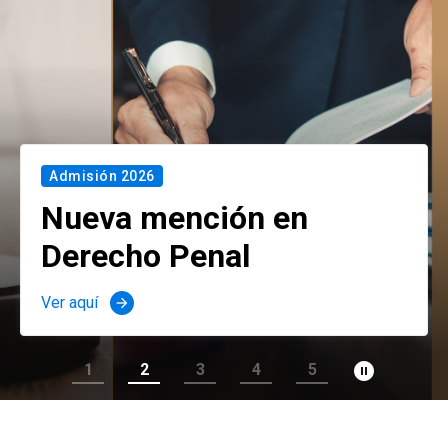
Admisión 2026
Nueva mención en
Derecho Penal
Ver aquí
arrow_forward
pause_circle_filled
1
2
3
4
5