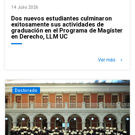
14 Julio 2026
Dos nuevos estudiantes culminaron
exitosamente sus actividades de
graduación en el Programa de Magíster
en Derecho, LLM UC
Ver más
keyboard_arrow_right
Doctorado