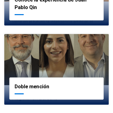
launch
Pablo Qin
Doble mención
launch