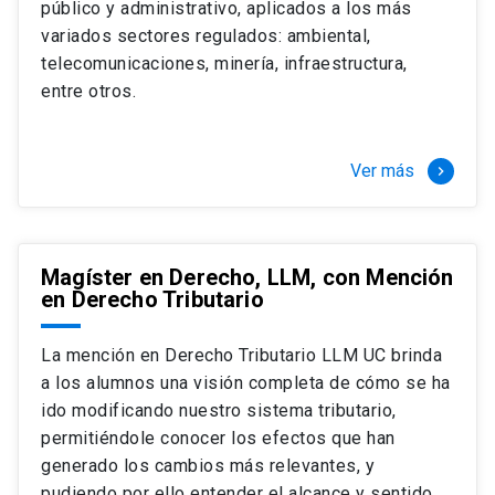
público y administrativo, aplicados a los más
Si optas por la modalidad Full Time:
Juan Ignacio Piña Rochefort
variados sectores regulados: ambiental,
Director Magíster en Derecho, LLM UC
El LLM UC Full Time es una versión del programa
telecomunicaciones, minería, infraestructura,
destinado principalmente a extranjeros, que permite
entre otros.
concentrar todos los ramos y cursarlo durante un año,
de marzo a marzo del año siguiente, según tus
necesidades y expectativas profesionales, eligiendo
Ver más
keyboard_arrow_right
entre una variedad de más de 120 cursos que se
ofrecen semestralmente.
Esta versión supone que te dedicarás
completamente al programa o compatibilizarás un
Magíster en Derecho, LLM, con Mención
en Derecho Tributario
estudio intenso y exigente, con una muy baja carga
laboral, de marzo a noviembre, para dedicarte
completamente a la actividad de graduación de
La mención en Derecho Tributario LLM UC brinda
diciembre a marzo.
a los alumnos una visión completa de cómo se ha
2 cursos mínimos (10 créditos) Primer
ido modificando nuestro sistema tributario,
semestre
permitiéndole conocer los efectos que han
+ 5 cursos a elección (50 créditos) Primer
generado los cambios más relevantes, y
semestre
pudiendo por ello entender el alcance y sentido