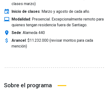
clases marzo)
event
Inicio de clases
:
Marzo y agosto de cada año.
laptop_windows
Modalidad
:
Presencial. Excepcionalmente remoto para
quienes tengan residencia fuera de Santiago.
location_on
Sede
: Alameda 440
attach_money
Arancel
:
$11.232.000 (revisar montos para cada
mención)
Sobre el programa