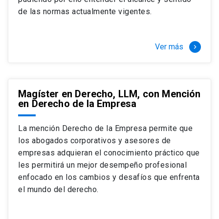
+ 4 cursos a elección (40 créditos)
de las normas actualmente vigentes.
Segundo semestre
+ Modalidad de graduación: Pasantía por
tres meses a tiempo completo (20
Ver más
keyboard_arrow_right
créditos)
Magíster en Derecho, LLM, con Mención
en Derecho de la Empresa
La mención Derecho de la Empresa permite que
los abogados corporativos y asesores de
empresas adquieran el conocimiento práctico que
les permitirá un mejor desempeño profesional
enfocado en los cambios y desafíos que enfrenta
el mundo del derecho.