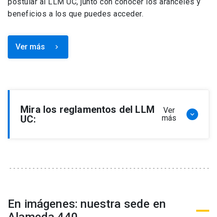
postular al LLM UC, junto con conocer los aranceles y
beneficios a los que puedes acceder.
Ver más
keyboard_arrow_right
Mira los reglamentos del LLM
Ver
keyboard_arrow_down
UC:
más
Reglamento de Programa de Magíster en
Derecho, LLM
Reglamento de Seminarios de Graduación
Programa de Magíster en Derecho, LLM
Reglamento de Becas y Descuentos Programa
En imágenes: nuestra sede en
de Magíster en Derecho, LLM