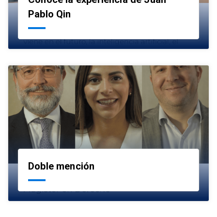
launch
Pablo Qin
Doble mención
launch