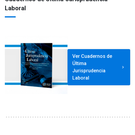
Laboral
Ver Cuadernos de
Última
keyboard_arrow_right
Jurisprudencia
Laboral