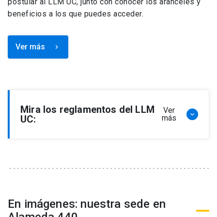
postular al LLM UC, junto con conocer los aranceles y
beneficios a los que puedes acceder.
Ver más
keyboard_arrow_right
Mira los reglamentos del LLM
Ver
keyboard_arrow_down
UC:
más
Reglamento de Programa de Magíster en
Derecho, LLM
Reglamento de Seminarios de Graduación
Programa de Magíster en Derecho, LLM
Reglamento de Becas y Descuentos Programa
En imágenes: nuestra sede en
de Magíster en Derecho, LLM