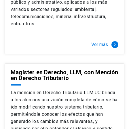
público y administrativo, aplicados a los más
Si optas por la modalidad Full Time:
Juan Ignacio Piña Rochefort
variados sectores regulados: ambiental,
Director Magíster en Derecho, LLM UC
El LLM UC Full Time es una versión del programa
telecomunicaciones, minería, infraestructura,
destinado principalmente a extranjeros, que permite
entre otros.
concentrar todos los ramos y cursarlo durante un año,
de marzo a marzo del año siguiente, según tus
necesidades y expectativas profesionales, eligiendo
Ver más
keyboard_arrow_right
entre una variedad de más de 120 cursos que se
ofrecen semestralmente.
Esta versión supone que te dedicarás
completamente al programa o compatibilizarás un
Magíster en Derecho, LLM, con Mención
en Derecho Tributario
estudio intenso y exigente, con una muy baja carga
laboral, de marzo a noviembre, para dedicarte
completamente a la actividad de graduación de
La mención en Derecho Tributario LLM UC brinda
diciembre a marzo.
a los alumnos una visión completa de cómo se ha
2 cursos mínimos (10 créditos) Primer
ido modificando nuestro sistema tributario,
semestre
permitiéndole conocer los efectos que han
+ 5 cursos a elección (50 créditos) Primer
generado los cambios más relevantes, y
semestre
pudiendo por ello entender el alcance y sentido