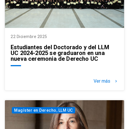
22 Diciembre 2025
Estudiantes del Doctorado y del LLM
UC 2024-2025 se graduaron en una
nueva ceremonia de Derecho UC
Ver más
keyboard_arrow_right
Magíster en Derecho, LLM UC