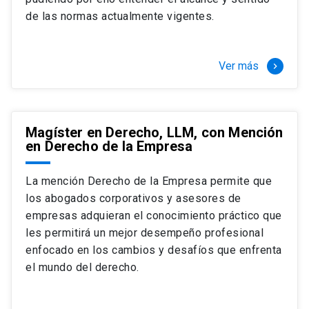
+ 4 cursos a elección (40 créditos)
de las normas actualmente vigentes.
Segundo semestre
+ Modalidad de graduación: Pasantía por
tres meses a tiempo completo (20
Ver más
keyboard_arrow_right
créditos)
Magíster en Derecho, LLM, con Mención
en Derecho de la Empresa
La mención Derecho de la Empresa permite que
los abogados corporativos y asesores de
empresas adquieran el conocimiento práctico que
les permitirá un mejor desempeño profesional
enfocado en los cambios y desafíos que enfrenta
el mundo del derecho.