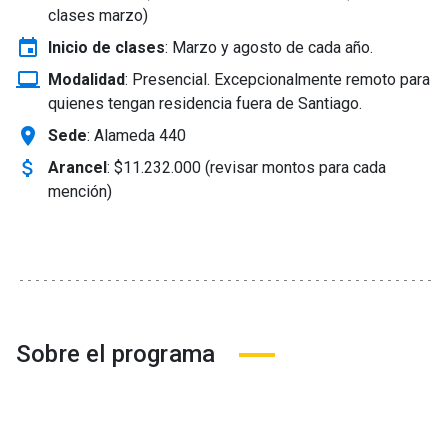
clases marzo)
event
Inicio de clases
:
Marzo y agosto de cada año.
laptop_windows
Modalidad
:
Presencial. Excepcionalmente remoto para
quienes tengan residencia fuera de Santiago.
location_on
Sede
: Alameda 440
attach_money
Arancel
:
$11.232.000 (revisar montos para cada
mención)
Sobre el programa