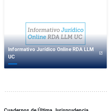
Informativo Jurídico Online RDA LLM
launch
UC
Cuadernos de Última Jurisprudencia