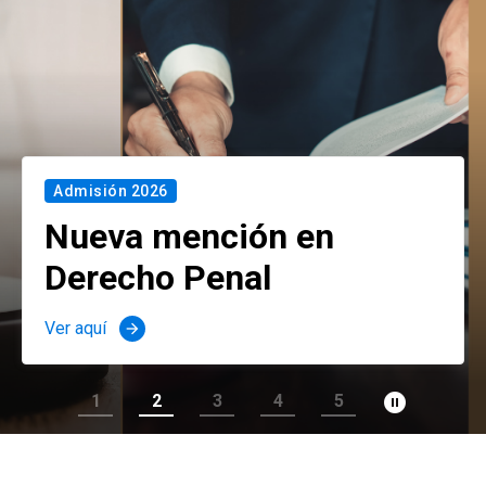
Admisión 2026
Nueva mención en
Derecho Penal
Ver aquí
arrow_forward
pause_circle_filled
1
2
3
4
5