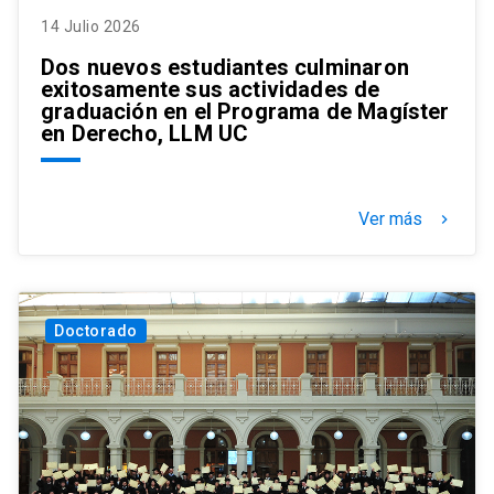
14 Julio 2026
Dos nuevos estudiantes culminaron
exitosamente sus actividades de
graduación en el Programa de Magíster
en Derecho, LLM UC
Ver más
keyboard_arrow_right
Doctorado