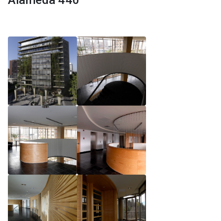
Alameda 440
Reglamento de Magíster, Pontificia Universidad
Católica de Chile
Reglamento de Alumnos de Magíster, Pontificia
Universidad Católica de Chile
Reglamento de Magíster, Pontificia Universidad
Católica de Chile LLM UC 2025
Reglamento de Seminarios de Graduación
Programa de Magíster en Derecho, LLM 2025