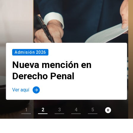
Admisión 2026
Nueva mención en
Derecho Penal
Ver aquí
arrow_forward
pause_circle_filled
1
2
3
4
5