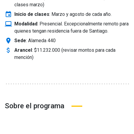
clases marzo)
event
Inicio de clases
:
Marzo y agosto de cada año.
laptop_windows
Modalidad
:
Presencial. Excepcionalmente remoto para
quienes tengan residencia fuera de Santiago.
location_on
Sede
: Alameda 440
attach_money
Arancel
:
$11.232.000 (revisar montos para cada
mención)
Sobre el programa