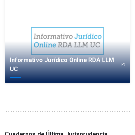
Informativo Jurídico Online RDA LLM
launch
UC
Cuadernos de Última Jurisprudencia