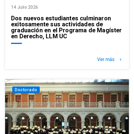
14 Julio 2026
Dos nuevos estudiantes culminaron
exitosamente sus actividades de
graduación en el Programa de Magíster
en Derecho, LLM UC
Ver más
keyboard_arrow_right
Doctorado