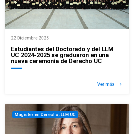
22 Diciembre 2025
Estudiantes del Doctorado y del LLM
UC 2024-2025 se graduaron en una
nueva ceremonia de Derecho UC
Ver más
keyboard_arrow_right
Magíster en Derecho, LLM UC