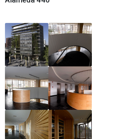
Alameda 440
Reglamento de Magíster, Pontificia Universidad
Católica de Chile
Reglamento de Alumnos de Magíster, Pontificia
Universidad Católica de Chile
Reglamento de Magíster, Pontificia Universidad
Católica de Chile LLM UC 2025
Reglamento de Seminarios de Graduación
Programa de Magíster en Derecho, LLM 2025