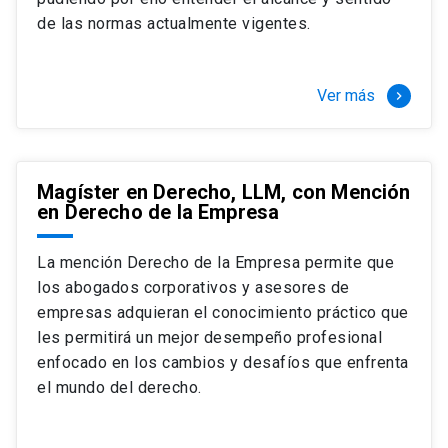
+ 4 cursos a elección (40 créditos)
de las normas actualmente vigentes.
Segundo semestre
+ Modalidad de graduación: Pasantía por
tres meses a tiempo completo (20
Ver más
keyboard_arrow_right
créditos)
Magíster en Derecho, LLM, con Mención
en Derecho de la Empresa
La mención Derecho de la Empresa permite que
los abogados corporativos y asesores de
empresas adquieran el conocimiento práctico que
les permitirá un mejor desempeño profesional
enfocado en los cambios y desafíos que enfrenta
el mundo del derecho.