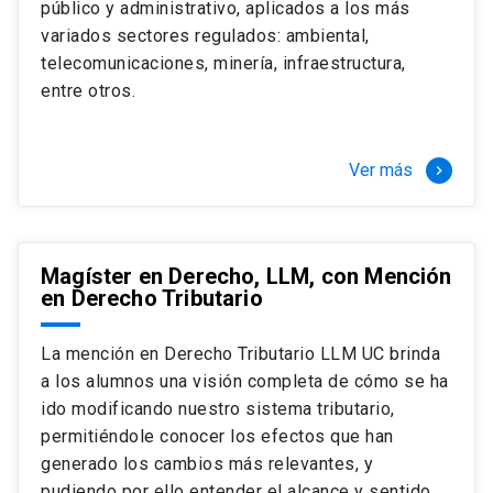
público y administrativo, aplicados a los más
Si optas por la modalidad Full Time:
Juan Ignacio Piña Rochefort
variados sectores regulados: ambiental,
Director Magíster en Derecho, LLM UC
El LLM UC Full Time es una versión del programa
telecomunicaciones, minería, infraestructura,
destinado principalmente a extranjeros, que permite
entre otros.
concentrar todos los ramos y cursarlo durante un año,
de marzo a marzo del año siguiente, según tus
necesidades y expectativas profesionales, eligiendo
Ver más
keyboard_arrow_right
entre una variedad de más de 120 cursos que se
ofrecen semestralmente.
Esta versión supone que te dedicarás
completamente al programa o compatibilizarás un
Magíster en Derecho, LLM, con Mención
en Derecho Tributario
estudio intenso y exigente, con una muy baja carga
laboral, de marzo a noviembre, para dedicarte
completamente a la actividad de graduación de
La mención en Derecho Tributario LLM UC brinda
diciembre a marzo.
a los alumnos una visión completa de cómo se ha
2 cursos mínimos (10 créditos) Primer
ido modificando nuestro sistema tributario,
semestre
permitiéndole conocer los efectos que han
+ 5 cursos a elección (50 créditos) Primer
generado los cambios más relevantes, y
semestre
pudiendo por ello entender el alcance y sentido