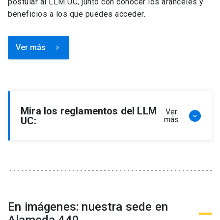
postular al LLM UC, junto con conocer los aranceles y
beneficios a los que puedes acceder.
Ver más
keyboard_arrow_right
Mira los reglamentos del LLM
Ver
keyboard_arrow_down
UC:
más
Reglamento de Programa de Magíster en
Derecho, LLM
Reglamento de Seminarios de Graduación
Programa de Magíster en Derecho, LLM
Reglamento de Becas y Descuentos Programa
En imágenes: nuestra sede en
de Magíster en Derecho, LLM