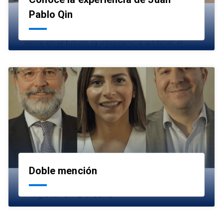
launch
Pablo Qin
Doble mención
launch