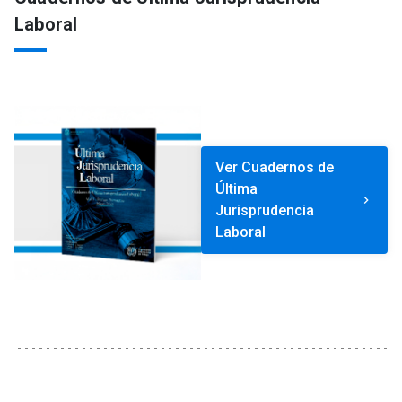
Laboral
Ver Cuadernos de
Última
keyboard_arrow_right
Jurisprudencia
Laboral