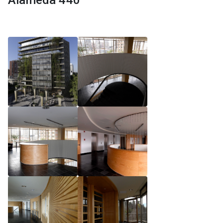
Alameda 440
Reglamento de Magíster, Pontificia Universidad
Católica de Chile
Reglamento de Alumnos de Magíster, Pontificia
Universidad Católica de Chile
Reglamento de Magíster, Pontificia Universidad
Católica de Chile LLM UC 2025
Reglamento de Seminarios de Graduación
Programa de Magíster en Derecho, LLM 2025