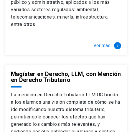
público y administrativo, aplicados a los más
Si optas por la modalidad Full Time:
Juan Ignacio Piña Rochefort
variados sectores regulados: ambiental,
Director Magíster en Derecho, LLM UC
El LLM UC Full Time es una versión del programa
telecomunicaciones, minería, infraestructura,
destinado principalmente a extranjeros, que permite
entre otros.
concentrar todos los ramos y cursarlo durante un año,
de marzo a marzo del año siguiente, según tus
necesidades y expectativas profesionales, eligiendo
Ver más
keyboard_arrow_right
entre una variedad de más de 120 cursos que se
ofrecen semestralmente.
Esta versión supone que te dedicarás
completamente al programa o compatibilizarás un
Magíster en Derecho, LLM, con Mención
en Derecho Tributario
estudio intenso y exigente, con una muy baja carga
laboral, de marzo a noviembre, para dedicarte
completamente a la actividad de graduación de
La mención en Derecho Tributario LLM UC brinda
diciembre a marzo.
a los alumnos una visión completa de cómo se ha
2 cursos mínimos (10 créditos) Primer
ido modificando nuestro sistema tributario,
semestre
permitiéndole conocer los efectos que han
+ 5 cursos a elección (50 créditos) Primer
generado los cambios más relevantes, y
semestre
pudiendo por ello entender el alcance y sentido