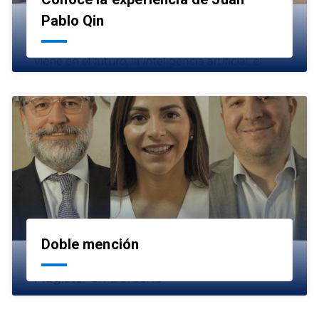
launch
Pablo Qin
Doble mención
launch