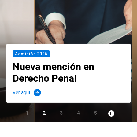
Admisión 2026
Nueva mención en
Derecho Penal
Ver aquí
arrow_forward
pause_circle_filled
1
2
3
4
5