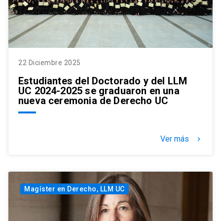
22 Diciembre 2025
Estudiantes del Doctorado y del LLM
UC 2024-2025 se graduaron en una
nueva ceremonia de Derecho UC
Ver más
keyboard_arrow_right
Magíster en Derecho, LLM UC