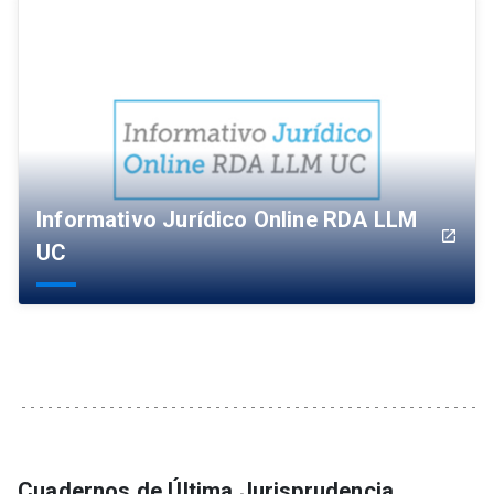
Informativo Jurídico Online RDA LLM
launch
UC
Cuadernos de Última Jurisprudencia