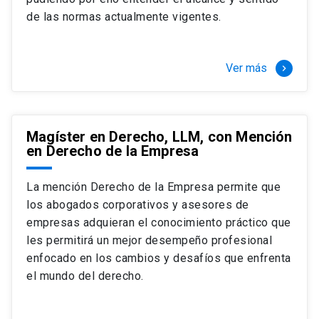
+ 4 cursos a elección (40 créditos)
de las normas actualmente vigentes.
Segundo semestre
+ Modalidad de graduación: Pasantía por
tres meses a tiempo completo (20
Ver más
keyboard_arrow_right
créditos)
Magíster en Derecho, LLM, con Mención
en Derecho de la Empresa
La mención Derecho de la Empresa permite que
los abogados corporativos y asesores de
empresas adquieran el conocimiento práctico que
les permitirá un mejor desempeño profesional
enfocado en los cambios y desafíos que enfrenta
el mundo del derecho.