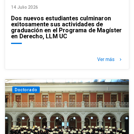
14 Julio 2026
Dos nuevos estudiantes culminaron
exitosamente sus actividades de
graduación en el Programa de Magíster
en Derecho, LLM UC
Ver más
keyboard_arrow_right
Doctorado