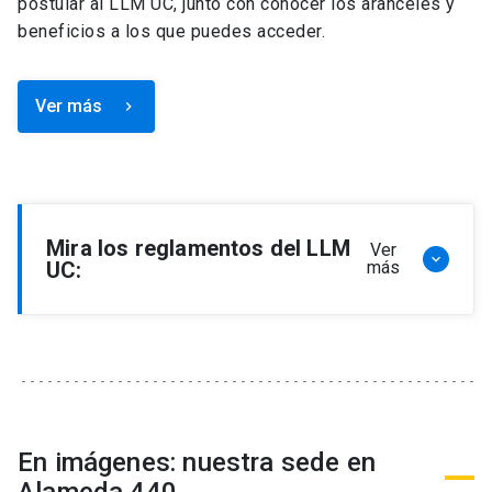
postular al LLM UC, junto con conocer los aranceles y
beneficios a los que puedes acceder.
Ver más
keyboard_arrow_right
Mira los reglamentos del LLM
Ver
keyboard_arrow_down
UC:
más
Reglamento de Programa de Magíster en
Derecho, LLM
Reglamento de Seminarios de Graduación
Programa de Magíster en Derecho, LLM
Reglamento de Becas y Descuentos Programa
En imágenes: nuestra sede en
de Magíster en Derecho, LLM