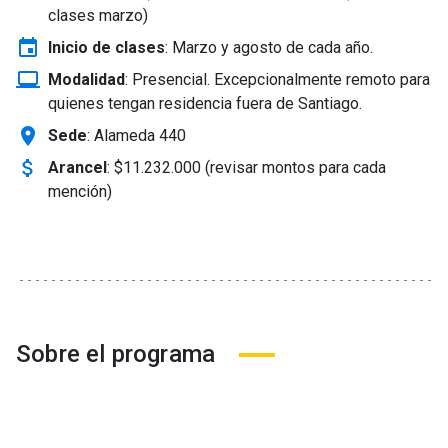
clases marzo)
event
Inicio de clases
:
Marzo y agosto de cada año.
laptop_windows
Modalidad
:
Presencial. Excepcionalmente remoto para
quienes tengan residencia fuera de Santiago.
location_on
Sede
: Alameda 440
attach_money
Arancel
:
$11.232.000 (revisar montos para cada
mención)
Sobre el programa