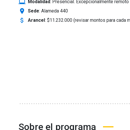
laptop_windows
Modalidad
:
Presencial. Excepcionalmente remoto 
location_on
Sede
: Alameda 440
attach_money
Arancel
:
$11.232.000 (revisar montos para cada 
Sobre el programa