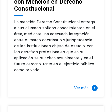
con Mención en Derecho
 del complejo y sofisticado ejercicio profesional. La coinci
os
Constitucional
a calidad de nuestros alumnos, tanto nacionales como extran
os
io, especialmente orientado a las necesidades de la práctica
sos lectivos, seminarios de casos y actualización de jurispru
La mención Derecho Constitucional entrega
rsión en los problemas legales más complejos.
a sus alumnos sólidos conocimientos en el
área, mediante una adecuada integración
o perfeccionamiento en los conocimientos del área, tanto pa
entre el marco doctrinario y jurisprudencial
duración del programa hasta 8 semestres. Los alumnos que 
ca y compleja de los problemas que enfrenta nuestra profesió
de las instituciones objeto de estudio, con
 en lo académico como en lo profesional, haciéndote miembro 
los desafíos profesionales que en su
aplicación se suscitan actualmente y en el
futuro cercano, tanto en el ejercicio público
stinado principalmente a extranjeros, que permite concentrar to
como privado.
y expectativas profesionales, eligiendo entre una variedad de
 al programa o compatibilizarás un estudio intenso y exigente,
vidad de graduación de diciembre a marzo.
Ver más
keyboard_arrow_right
stre
imer semestre
gundo semestre
r tres meses a tiempo completo (20 créditos)