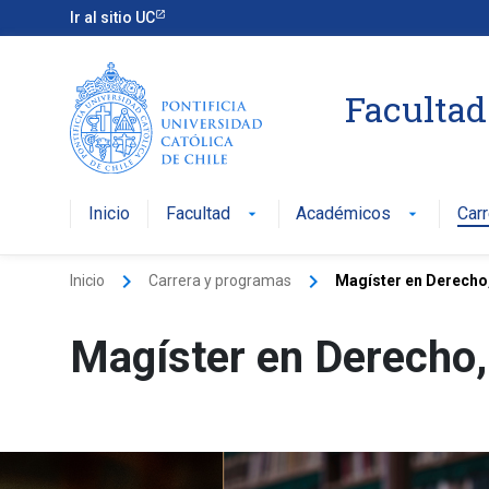
Ir al sitio UC
Facultad
Inicio
Facultad
Académicos
Car
arrow_drop_down
arrow_drop_down
keyboard_arrow_right
keyboard_arrow_right
Inicio
Carrera y programas
Magíster en Derecho
Magíster en Derecho