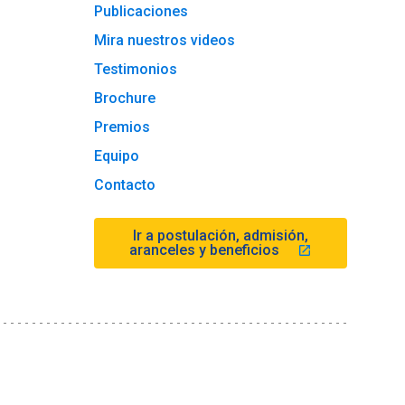
Publicaciones
Mira nuestros videos
Testimonios
Brochure
Premios
Equipo
Contacto
Ir a postulación, admisión,
aranceles y beneficios
launch