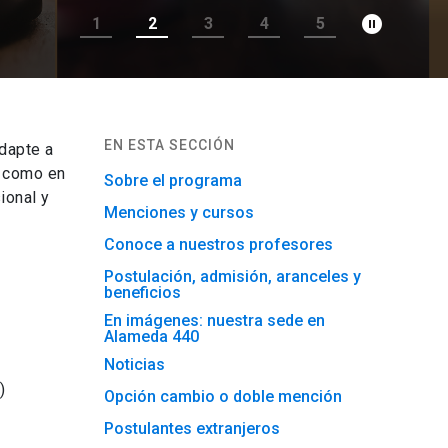
pause_circle_filled
1
2
3
4
5
EN ESTA SECCIÓN
dapte a
l como en
Sobre el programa
ional y
Menciones y cursos
Conoce a nuestros profesores
Postulación, admisión, aranceles y
beneficios
En imágenes: nuestra sede en
Alameda 440
Noticias
)
Opción cambio o doble mención
Postulantes extranjeros