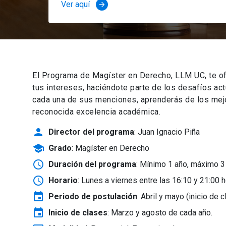
Ver aquí
arrow_forward
El Programa de Magíster en Derecho, LLM UC, te of
tus intereses, haciéndote parte de los desafíos ac
cada una de sus menciones, aprenderás de los mejor
reconocida excelencia académica.
person
Director del programa
: Juan Ignacio Piña
school
Grado
: Magíster en Derecho
schedule
Duración del programa
: Mínimo 1 año, máximo 3
schedule
Horario
: Lunes a viernes entre las 16:10 y 21:00 h
event
Periodo de postulación
: Abril y mayo
(inicio de 
event
Inicio de clases
:
Marzo y agosto de cada año.