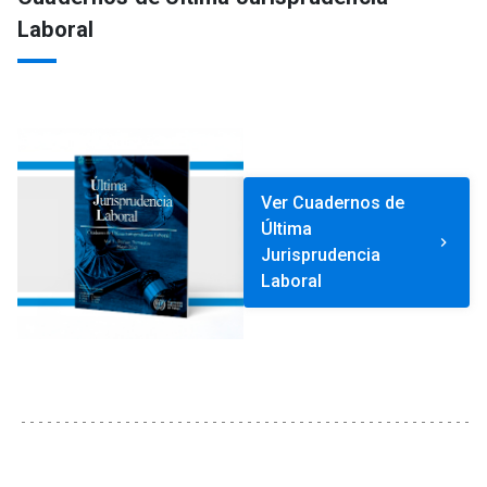
Laboral
Ver Cuadernos de
Última
keyboard_arrow_right
Jurisprudencia
Laboral