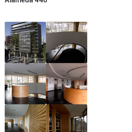
Alameda 440
Reglamento de Magíster, Pontificia Universidad
Católica de Chile
Reglamento de Alumnos de Magíster, Pontificia
Universidad Católica de Chile
Reglamento de Magíster, Pontificia Universidad
Católica de Chile LLM UC 2025
Reglamento de Seminarios de Graduación
Programa de Magíster en Derecho, LLM 2025