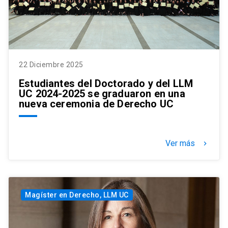
22 Diciembre 2025
Estudiantes del Doctorado y del LLM
UC 2024-2025 se graduaron en una
nueva ceremonia de Derecho UC
Ver más
keyboard_arrow_right
Magíster en Derecho, LLM UC