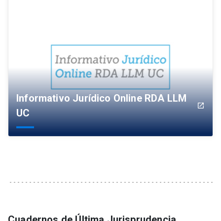
Informativo Jurídico Online RDA LLM
launch
UC
Cuadernos de Última Jurisprudencia