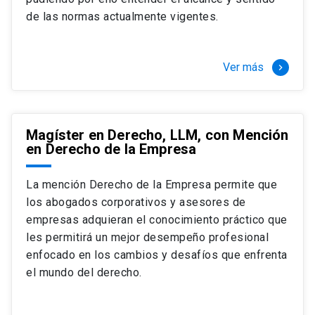
+ 4 cursos a elección (40 créditos)
de las normas actualmente vigentes.
Segundo semestre
+ Modalidad de graduación: Pasantía por
tres meses a tiempo completo (20
Ver más
keyboard_arrow_right
créditos)
Magíster en Derecho, LLM, con Mención
en Derecho de la Empresa
La mención Derecho de la Empresa permite que
los abogados corporativos y asesores de
empresas adquieran el conocimiento práctico que
les permitirá un mejor desempeño profesional
enfocado en los cambios y desafíos que enfrenta
el mundo del derecho.