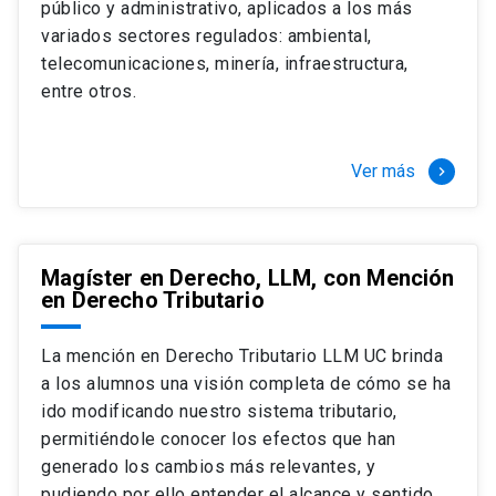
público y administrativo, aplicados a los más
Si optas por la modalidad Full Time:
Juan Ignacio Piña Rochefort
variados sectores regulados: ambiental,
Director Magíster en Derecho, LLM UC
El LLM UC Full Time es una versión del programa
telecomunicaciones, minería, infraestructura,
destinado principalmente a extranjeros, que permite
entre otros.
concentrar todos los ramos y cursarlo durante un año,
de marzo a marzo del año siguiente, según tus
necesidades y expectativas profesionales, eligiendo
Ver más
keyboard_arrow_right
entre una variedad de más de 120 cursos que se
ofrecen semestralmente.
Esta versión supone que te dedicarás
completamente al programa o compatibilizarás un
Magíster en Derecho, LLM, con Mención
en Derecho Tributario
estudio intenso y exigente, con una muy baja carga
laboral, de marzo a noviembre, para dedicarte
completamente a la actividad de graduación de
La mención en Derecho Tributario LLM UC brinda
diciembre a marzo.
a los alumnos una visión completa de cómo se ha
2 cursos mínimos (10 créditos) Primer
ido modificando nuestro sistema tributario,
semestre
permitiéndole conocer los efectos que han
+ 5 cursos a elección (50 créditos) Primer
generado los cambios más relevantes, y
semestre
pudiendo por ello entender el alcance y sentido