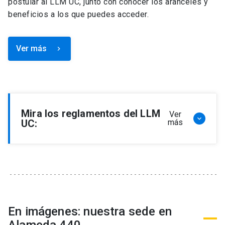
postular al LLM UC, junto con conocer los aranceles y
beneficios a los que puedes acceder.
Ver más
keyboard_arrow_right
Mira los reglamentos del LLM
Ver
keyboard_arrow_down
UC:
más
Reglamento de Programa de Magíster en
Derecho, LLM
Reglamento de Seminarios de Graduación
Programa de Magíster en Derecho, LLM
Reglamento de Becas y Descuentos Programa
En imágenes: nuestra sede en
de Magíster en Derecho, LLM