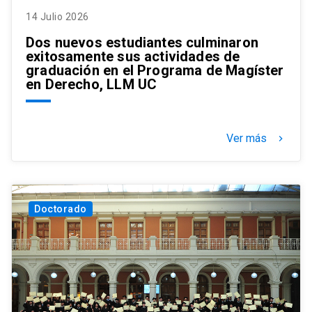
14 Julio 2026
Dos nuevos estudiantes culminaron
exitosamente sus actividades de
graduación en el Programa de Magíster
en Derecho, LLM UC
Ver más
keyboard_arrow_right
Doctorado