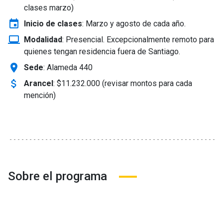
clases marzo)
event
Inicio de clases
:
Marzo y agosto de cada año.
laptop_windows
Modalidad
:
Presencial. Excepcionalmente remoto para
quienes tengan residencia fuera de Santiago.
location_on
Sede
: Alameda 440
attach_money
Arancel
:
$11.232.000 (revisar montos para cada
mención)
Sobre el programa