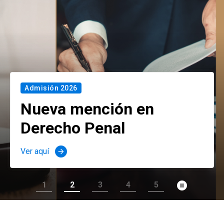
Admisión 2026
Nueva mención en
Derecho Penal
Ver aquí
arrow_forward
pause_circle_filled
1
2
3
4
5