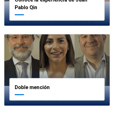
launch
Pablo Qin
Doble mención
launch