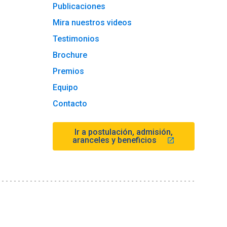
Publicaciones
Mira nuestros videos
Testimonios
Brochure
Premios
Equipo
Contacto
Ir a postulación, admisión,
aranceles y beneficios
launch