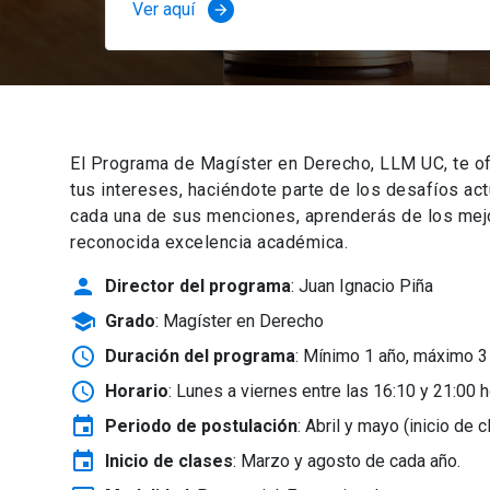
Ver aquí
arrow_forward
El Programa de Magíster en Derecho, LLM UC, te of
tus intereses, haciéndote parte de los desafíos ac
cada una de sus menciones, aprenderás de los mejor
reconocida excelencia académica.
person
Director del programa
: Juan Ignacio Piña
school
Grado
: Magíster en Derecho
schedule
Duración del programa
: Mínimo 1 año, máximo 3
schedule
Horario
: Lunes a viernes entre las 16:10 y 21:00 h
event
Periodo de postulación
: Abril y mayo
(inicio de 
event
Inicio de clases
:
Marzo y agosto de cada año.