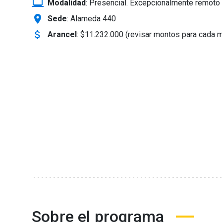
laptop_windows
Modalidad
:
Presencial. Excepcionalmente remoto 
location_on
Sede
: Alameda 440
attach_money
Arancel
:
$11.232.000 (revisar montos para cada 
Sobre el programa