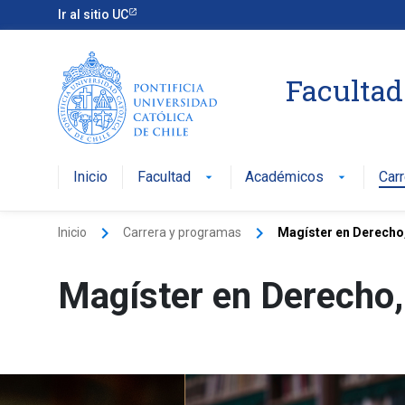
Ir al sitio UC
Facultad
Inicio
Facultad
Académicos
Car
arrow_drop_down
arrow_drop_down
keyboard_arrow_right
keyboard_arrow_right
Inicio
Carrera y programas
Magíster en Derecho
Magíster en Derecho