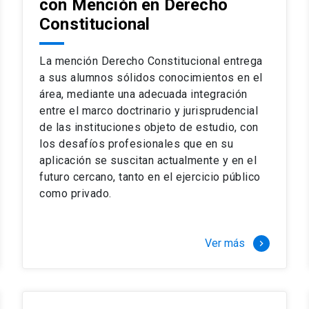
con Mención en Derecho
 del complejo y sofisticado ejercicio profesional. La coinci
os
Constitucional
a calidad de nuestros alumnos, tanto nacionales como extran
os
io, especialmente orientado a las necesidades de la práctica
sos lectivos, seminarios de casos y actualización de jurispru
La mención Derecho Constitucional entrega
rsión en los problemas legales más complejos.
a sus alumnos sólidos conocimientos en el
área, mediante una adecuada integración
o perfeccionamiento en los conocimientos del área, tanto pa
entre el marco doctrinario y jurisprudencial
duración del programa hasta 8 semestres. Los alumnos que 
ca y compleja de los problemas que enfrenta nuestra profesió
de las instituciones objeto de estudio, con
 en lo académico como en lo profesional, haciéndote miembro 
los desafíos profesionales que en su
aplicación se suscitan actualmente y en el
futuro cercano, tanto en el ejercicio público
stinado principalmente a extranjeros, que permite concentrar to
como privado.
y expectativas profesionales, eligiendo entre una variedad de
 al programa o compatibilizarás un estudio intenso y exigente,
vidad de graduación de diciembre a marzo.
Ver más
keyboard_arrow_right
stre
imer semestre
gundo semestre
r tres meses a tiempo completo (20 créditos)