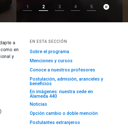
pause_circle_filled
1
2
3
4
5
EN ESTA SECCIÓN
dapte a
l como en
Sobre el programa
ional y
Menciones y cursos
Conoce a nuestros profesores
Postulación, admisión, aranceles y
beneficios
En imágenes: nuestra sede en
Alameda 440
Noticias
)
Opción cambio o doble mención
Postulantes extranjeros