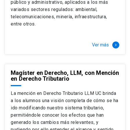
público y administrativo, aplicados a los más
Si optas por la modalidad Full Time:
Juan Ignacio Piña Rochefort
variados sectores regulados: ambiental,
Director Magíster en Derecho, LLM UC
El LLM UC Full Time es una versión del programa
telecomunicaciones, minería, infraestructura,
destinado principalmente a extranjeros, que permite
entre otros.
concentrar todos los ramos y cursarlo durante un año,
de marzo a marzo del año siguiente, según tus
necesidades y expectativas profesionales, eligiendo
Ver más
keyboard_arrow_right
entre una variedad de más de 120 cursos que se
ofrecen semestralmente.
Esta versión supone que te dedicarás
completamente al programa o compatibilizarás un
Magíster en Derecho, LLM, con Mención
en Derecho Tributario
estudio intenso y exigente, con una muy baja carga
laboral, de marzo a noviembre, para dedicarte
completamente a la actividad de graduación de
La mención en Derecho Tributario LLM UC brinda
diciembre a marzo.
a los alumnos una visión completa de cómo se ha
2 cursos mínimos (10 créditos) Primer
ido modificando nuestro sistema tributario,
semestre
permitiéndole conocer los efectos que han
+ 5 cursos a elección (50 créditos) Primer
generado los cambios más relevantes, y
semestre
pudiendo por ello entender el alcance y sentido