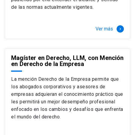
+ 4 cursos a elección (40 créditos)
de las normas actualmente vigentes.
Segundo semestre
+ Modalidad de graduación: Pasantía por
tres meses a tiempo completo (20
Ver más
keyboard_arrow_right
créditos)
Magíster en Derecho, LLM, con Mención
en Derecho de la Empresa
La mención Derecho de la Empresa permite que
los abogados corporativos y asesores de
empresas adquieran el conocimiento práctico que
les permitirá un mejor desempeño profesional
enfocado en los cambios y desafíos que enfrenta
el mundo del derecho.