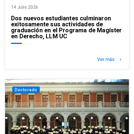
14 Julio 2026
Dos nuevos estudiantes culminaron
exitosamente sus actividades de
graduación en el Programa de Magíster
en Derecho, LLM UC
Ver más
keyboard_arrow_right
Doctorado