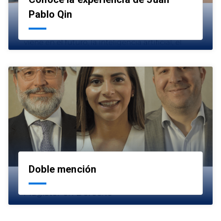
launch
Pablo Qin
Doble mención
launch