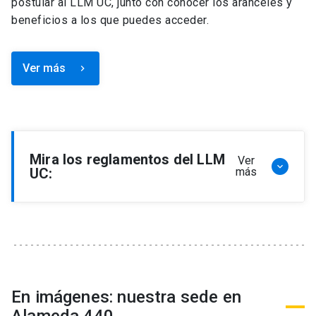
postular al LLM UC, junto con conocer los aranceles y
beneficios a los que puedes acceder.
Ver más
keyboard_arrow_right
Mira los reglamentos del LLM
Ver
keyboard_arrow_down
UC:
más
Reglamento de Programa de Magíster en
Derecho, LLM
Reglamento de Seminarios de Graduación
Programa de Magíster en Derecho, LLM
Reglamento de Becas y Descuentos Programa
En imágenes: nuestra sede en
de Magíster en Derecho, LLM