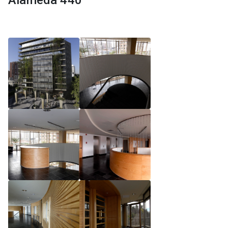
Alameda 440
Reglamento de Magíster, Pontificia Universidad
Católica de Chile
Reglamento de Alumnos de Magíster, Pontificia
Universidad Católica de Chile
Reglamento de Magíster, Pontificia Universidad
Católica de Chile LLM UC 2025
Reglamento de Seminarios de Graduación
Programa de Magíster en Derecho, LLM 2025