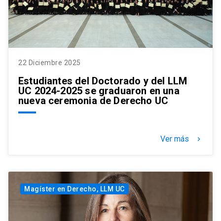
22 Diciembre 2025
Estudiantes del Doctorado y del LLM
UC 2024-2025 se graduaron en una
nueva ceremonia de Derecho UC
Ver más
keyboard_arrow_right
Magíster en Derecho, LLM UC