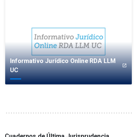
Informativo Jurídico Online RDA LLM
launch
UC
Cuadernos de Última Jurisprudencia