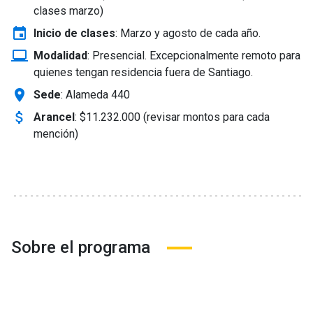
clases marzo)
event
Inicio de clases
:
Marzo y agosto de cada año.
laptop_windows
Modalidad
:
Presencial. Excepcionalmente remoto para
quienes tengan residencia fuera de Santiago.
location_on
Sede
: Alameda 440
attach_money
Arancel
:
$11.232.000 (revisar montos para cada
mención)
Sobre el programa