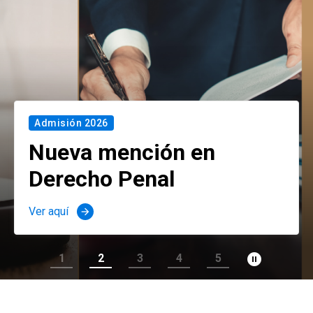
Admisión 2026
Nueva mención en
Derecho Penal
Ver aquí
arrow_forward
pause_circle_filled
1
2
3
4
5