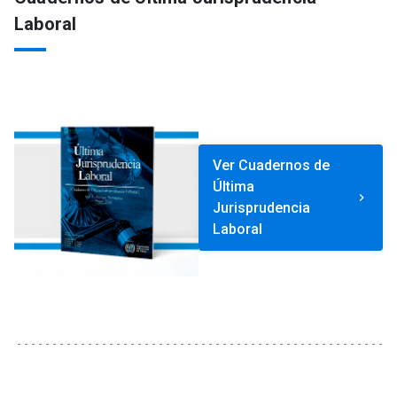
Laboral
Ver Cuadernos de
Última
keyboard_arrow_right
Jurisprudencia
Laboral