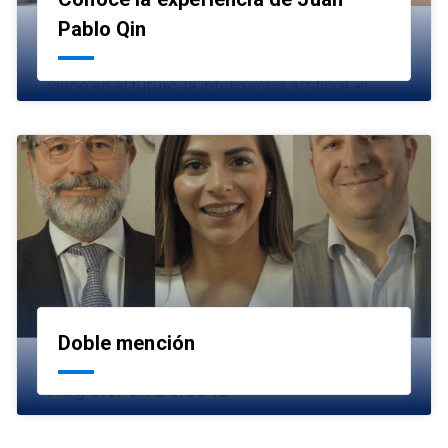
launch
Pablo Qin
Doble mención
launch