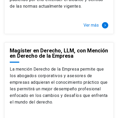
+ 4 cursos a elección (40 créditos)
de las normas actualmente vigentes.
Segundo semestre
+ Modalidad de graduación: Pasantía por
tres meses a tiempo completo (20
Ver más
keyboard_arrow_right
créditos)
Magíster en Derecho, LLM, con Mención
en Derecho de la Empresa
La mención Derecho de la Empresa permite que
los abogados corporativos y asesores de
empresas adquieran el conocimiento práctico que
les permitirá un mejor desempeño profesional
enfocado en los cambios y desafíos que enfrenta
el mundo del derecho.