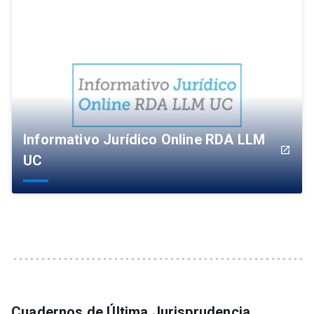
Informativo Jurídico Online RDA LLM
launch
UC
Cuadernos de Última Jurisprudencia