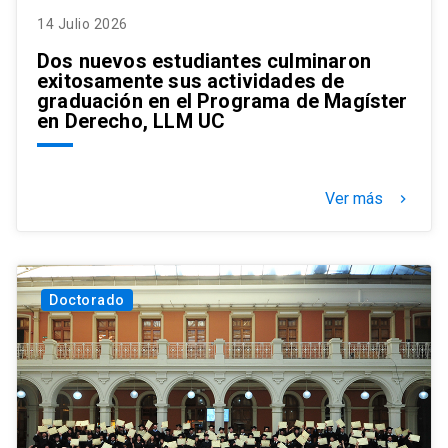
14 Julio 2026
Dos nuevos estudiantes culminaron
exitosamente sus actividades de
graduación en el Programa de Magíster
en Derecho, LLM UC
Ver más
keyboard_arrow_right
Doctorado