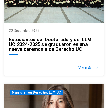
22 Diciembre 2025
Estudiantes del Doctorado y del LLM
UC 2024-2025 se graduaron en una
nueva ceremonia de Derecho UC
Ver más
keyboard_arrow_right
Magíster en Derecho, LLM UC