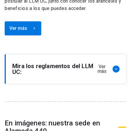
postular al LLM UC, junto con conocer los aranceles y
beneficios a los que puedes acceder.
Ver más
keyboard_arrow_right
Mira los reglamentos del LLM
Ver
keyboard_arrow_down
UC:
más
Reglamento de Programa de Magíster en
Derecho, LLM
Reglamento de Seminarios de Graduación
Programa de Magíster en Derecho, LLM
Reglamento de Becas y Descuentos Programa
En imágenes: nuestra sede en
de Magíster en Derecho, LLM