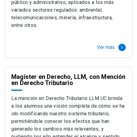
público y administrativo, aplicados a los más
Si optas por la modalidad Full Time:
Juan Ignacio Piña Rochefort
variados sectores regulados: ambiental,
Director Magíster en Derecho, LLM UC
El LLM UC Full Time es una versión del programa
telecomunicaciones, minería, infraestructura,
destinado principalmente a extranjeros, que permite
entre otros.
concentrar todos los ramos y cursarlo durante un año,
de marzo a marzo del año siguiente, según tus
necesidades y expectativas profesionales, eligiendo
Ver más
keyboard_arrow_right
entre una variedad de más de 120 cursos que se
ofrecen semestralmente.
Esta versión supone que te dedicarás
completamente al programa o compatibilizarás un
Magíster en Derecho, LLM, con Mención
en Derecho Tributario
estudio intenso y exigente, con una muy baja carga
laboral, de marzo a noviembre, para dedicarte
completamente a la actividad de graduación de
La mención en Derecho Tributario LLM UC brinda
diciembre a marzo.
a los alumnos una visión completa de cómo se ha
2 cursos mínimos (10 créditos) Primer
ido modificando nuestro sistema tributario,
semestre
permitiéndole conocer los efectos que han
+ 5 cursos a elección (50 créditos) Primer
generado los cambios más relevantes, y
semestre
pudiendo por ello entender el alcance y sentido