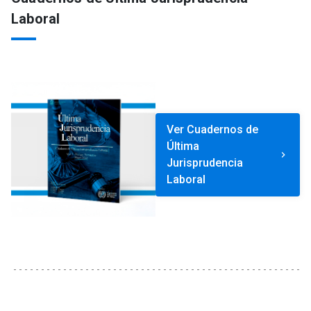
Laboral
Ver Cuadernos de
Última
keyboard_arrow_right
Jurisprudencia
Laboral