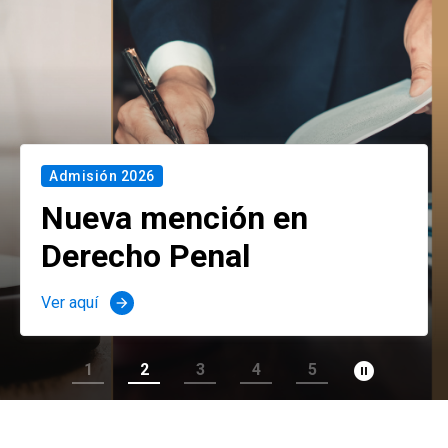
Admisión 2026
Nueva mención en
Derecho Penal
Ver aquí
arrow_forward
pause_circle_filled
1
2
3
4
5