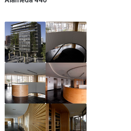
Alameda 440
Reglamento de Magíster, Pontificia Universidad
Católica de Chile
Reglamento de Alumnos de Magíster, Pontificia
Universidad Católica de Chile
Reglamento de Magíster, Pontificia Universidad
Católica de Chile LLM UC 2025
Reglamento de Seminarios de Graduación
Programa de Magíster en Derecho, LLM 2025