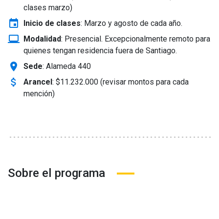
clases marzo)
event
Inicio de clases
:
Marzo y agosto de cada año.
laptop_windows
Modalidad
:
Presencial. Excepcionalmente remoto para
quienes tengan residencia fuera de Santiago.
location_on
Sede
: Alameda 440
attach_money
Arancel
:
$11.232.000 (revisar montos para cada
mención)
Sobre el programa