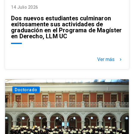
14 Julio 2026
Dos nuevos estudiantes culminaron
exitosamente sus actividades de
graduación en el Programa de Magíster
en Derecho, LLM UC
Ver más
keyboard_arrow_right
Doctorado