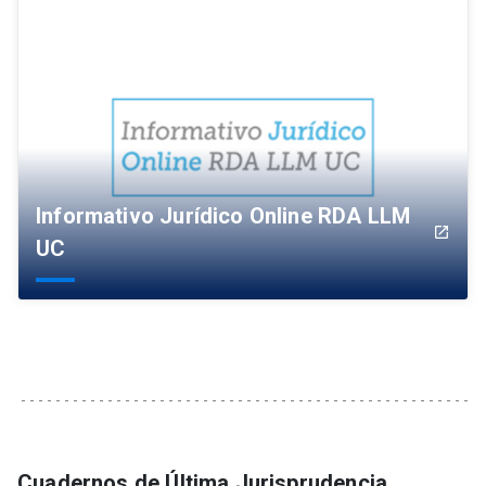
Informativo Jurídico Online RDA LLM
launch
UC
Cuadernos de Última Jurisprudencia