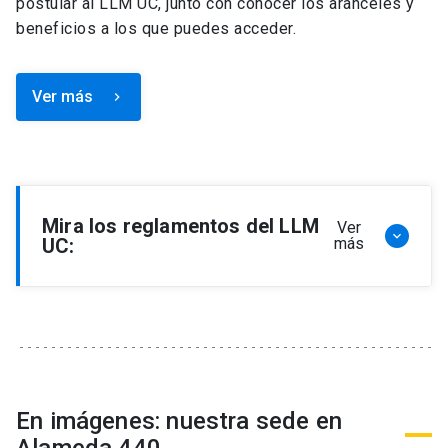
postular al LLM UC, junto con conocer los aranceles y
beneficios a los que puedes acceder.
Ver más
keyboard_arrow_right
Mira los reglamentos del LLM
Ver
keyboard_arrow_down
UC:
más
Reglamento de Programa de Magíster en
Derecho, LLM
Reglamento de Seminarios de Graduación
Programa de Magíster en Derecho, LLM
Reglamento de Becas y Descuentos Programa
En imágenes: nuestra sede en
de Magíster en Derecho, LLM