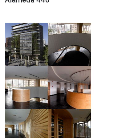
Alameda 440
Reglamento de Magíster, Pontificia Universidad
Católica de Chile
Reglamento de Alumnos de Magíster, Pontificia
Universidad Católica de Chile
Reglamento de Magíster, Pontificia Universidad
Católica de Chile LLM UC 2025
Reglamento de Seminarios de Graduación
Programa de Magíster en Derecho, LLM 2025