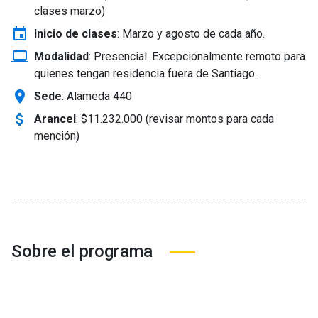
clases marzo)
event
Inicio de clases
:
Marzo y agosto de cada año.
laptop_windows
Modalidad
:
Presencial. Excepcionalmente remoto para
quienes tengan residencia fuera de Santiago.
location_on
Sede
: Alameda 440
attach_money
Arancel
:
$11.232.000 (revisar montos para cada
mención)
Sobre el programa