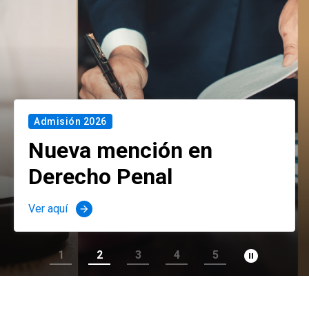
Admisión 2026
Nueva mención en
Derecho Penal
Ver aquí
arrow_forward
pause_circle_filled
1
2
3
4
5