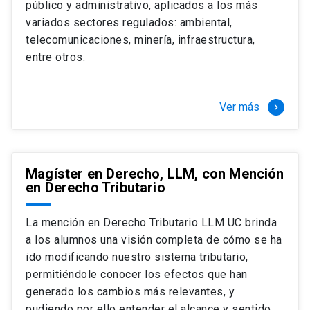
público y administrativo, aplicados a los más
Si optas por la modalidad Full Time:
Juan Ignacio Piña Rochefort
variados sectores regulados: ambiental,
Director Magíster en Derecho, LLM UC
El LLM UC Full Time es una versión del programa
telecomunicaciones, minería, infraestructura,
destinado principalmente a extranjeros, que permite
entre otros.
concentrar todos los ramos y cursarlo durante un año,
de marzo a marzo del año siguiente, según tus
necesidades y expectativas profesionales, eligiendo
Ver más
keyboard_arrow_right
entre una variedad de más de 120 cursos que se
ofrecen semestralmente.
Esta versión supone que te dedicarás
completamente al programa o compatibilizarás un
Magíster en Derecho, LLM, con Mención
en Derecho Tributario
estudio intenso y exigente, con una muy baja carga
laboral, de marzo a noviembre, para dedicarte
completamente a la actividad de graduación de
La mención en Derecho Tributario LLM UC brinda
diciembre a marzo.
a los alumnos una visión completa de cómo se ha
2 cursos mínimos (10 créditos) Primer
ido modificando nuestro sistema tributario,
semestre
permitiéndole conocer los efectos que han
+ 5 cursos a elección (50 créditos) Primer
generado los cambios más relevantes, y
semestre
pudiendo por ello entender el alcance y sentido