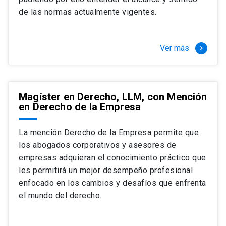
+ 4 cursos a elección (40 créditos)
de las normas actualmente vigentes.
Segundo semestre
+ Modalidad de graduación: Pasantía por
tres meses a tiempo completo (20
Ver más
keyboard_arrow_right
créditos)
Magíster en Derecho, LLM, con Mención
en Derecho de la Empresa
La mención Derecho de la Empresa permite que
los abogados corporativos y asesores de
empresas adquieran el conocimiento práctico que
les permitirá un mejor desempeño profesional
enfocado en los cambios y desafíos que enfrenta
el mundo del derecho.