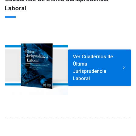
Laboral
Ver Cuadernos de
Última
keyboard_arrow_right
Jurisprudencia
Laboral