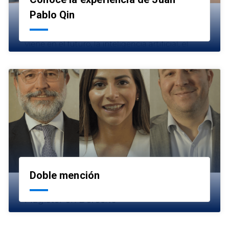
launch
Pablo Qin
Doble mención
launch