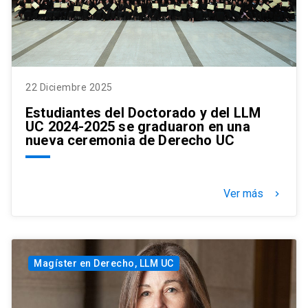
22 Diciembre 2025
Estudiantes del Doctorado y del LLM
UC 2024-2025 se graduaron en una
nueva ceremonia de Derecho UC
Ver más
keyboard_arrow_right
Magíster en Derecho, LLM UC