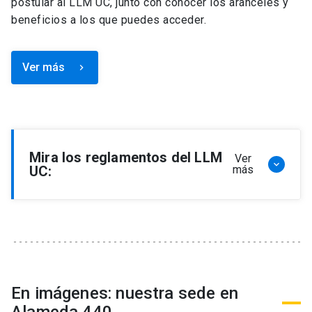
postular al LLM UC, junto con conocer los aranceles y
beneficios a los que puedes acceder.
Ver más
keyboard_arrow_right
Mira los reglamentos del LLM
Ver
keyboard_arrow_down
UC:
más
Reglamento de Programa de Magíster en
Derecho, LLM
Reglamento de Seminarios de Graduación
Programa de Magíster en Derecho, LLM
Reglamento de Becas y Descuentos Programa
En imágenes: nuestra sede en
de Magíster en Derecho, LLM