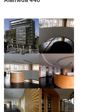
Alameda 440
Reglamento de Magíster, Pontificia Universidad
Católica de Chile
Reglamento de Alumnos de Magíster, Pontificia
Universidad Católica de Chile
Reglamento de Magíster, Pontificia Universidad
Católica de Chile LLM UC 2025
Reglamento de Seminarios de Graduación
Programa de Magíster en Derecho, LLM 2025