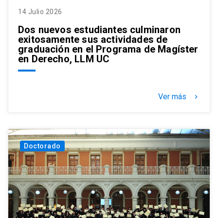
14 Julio 2026
Dos nuevos estudiantes culminaron
exitosamente sus actividades de
graduación en el Programa de Magíster
en Derecho, LLM UC
Ver más
keyboard_arrow_right
Doctorado