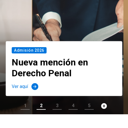
Admisión 2026
Nueva mención en
Derecho Penal
Ver aquí
arrow_forward
pause_circle_filled
1
2
3
4
5