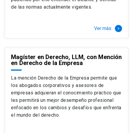
+ 4 cursos a elección (40 créditos)
de las normas actualmente vigentes.
Segundo semestre
+ Modalidad de graduación: Pasantía por
tres meses a tiempo completo (20
Ver más
keyboard_arrow_right
créditos)
Magíster en Derecho, LLM, con Mención
en Derecho de la Empresa
La mención Derecho de la Empresa permite que
los abogados corporativos y asesores de
empresas adquieran el conocimiento práctico que
les permitirá un mejor desempeño profesional
enfocado en los cambios y desafíos que enfrenta
el mundo del derecho.