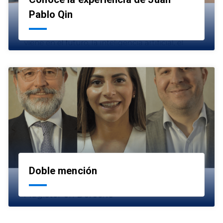
launch
Pablo Qin
Doble mención
launch