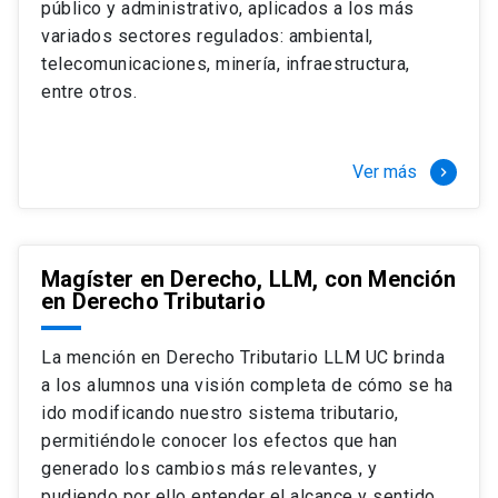
público y administrativo, aplicados a los más
Si optas por la modalidad Full Time:
Juan Ignacio Piña Rochefort
variados sectores regulados: ambiental,
Director Magíster en Derecho, LLM UC
El LLM UC Full Time es una versión del programa
telecomunicaciones, minería, infraestructura,
destinado principalmente a extranjeros, que permite
entre otros.
concentrar todos los ramos y cursarlo durante un año,
de marzo a marzo del año siguiente, según tus
necesidades y expectativas profesionales, eligiendo
Ver más
keyboard_arrow_right
entre una variedad de más de 120 cursos que se
ofrecen semestralmente.
Esta versión supone que te dedicarás
completamente al programa o compatibilizarás un
Magíster en Derecho, LLM, con Mención
en Derecho Tributario
estudio intenso y exigente, con una muy baja carga
laboral, de marzo a noviembre, para dedicarte
completamente a la actividad de graduación de
La mención en Derecho Tributario LLM UC brinda
diciembre a marzo.
a los alumnos una visión completa de cómo se ha
2 cursos mínimos (10 créditos) Primer
ido modificando nuestro sistema tributario,
semestre
permitiéndole conocer los efectos que han
+ 5 cursos a elección (50 créditos) Primer
generado los cambios más relevantes, y
semestre
pudiendo por ello entender el alcance y sentido