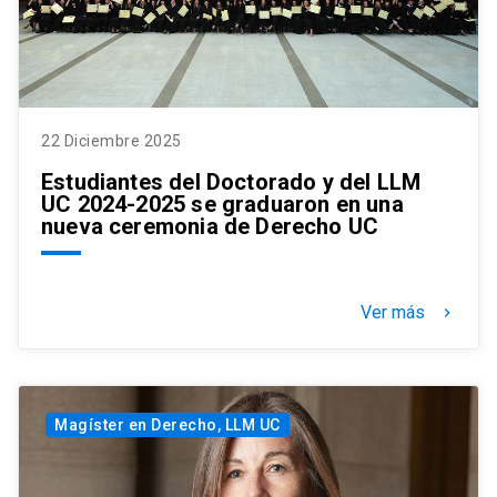
22 Diciembre 2025
Estudiantes del Doctorado y del LLM
UC 2024-2025 se graduaron en una
nueva ceremonia de Derecho UC
Ver más
keyboard_arrow_right
Magíster en Derecho, LLM UC