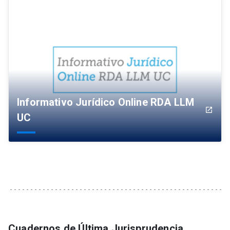
Informativo Jurídico Online RDA LLM
launch
UC
Cuadernos de Última Jurisprudencia