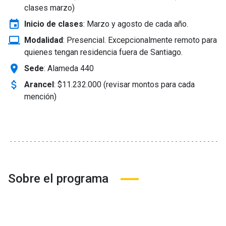
clases marzo)
event
Inicio de clases
:
Marzo y agosto de cada año.
laptop_windows
Modalidad
:
Presencial. Excepcionalmente remoto para
quienes tengan residencia fuera de Santiago.
location_on
Sede
: Alameda 440
attach_money
Arancel
:
$11.232.000 (revisar montos para cada
mención)
Sobre el programa