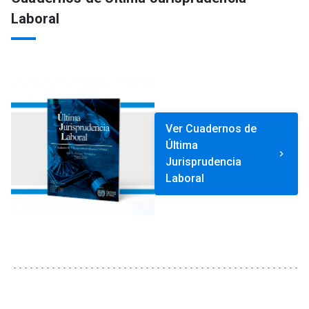
Laboral
Ver Cuadernos de
Última
keyboard_arrow_right
Jurisprudencia
Laboral