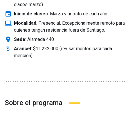
clases marzo)
event
Inicio de clases
:
Marzo y agosto de cada año.
laptop_windows
Modalidad
:
Presencial. Excepcionalmente remoto para
quienes tengan residencia fuera de Santiago.
location_on
Sede
: Alameda 440
attach_money
Arancel
:
$11.232.000 (revisar montos para cada
mención)
Sobre el programa