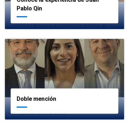
launch
Pablo Qin
Doble mención
launch