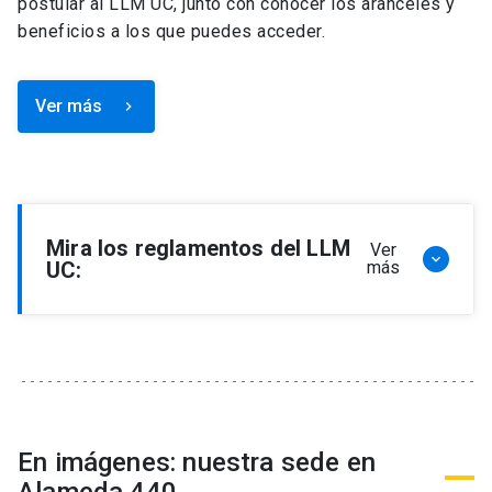
postular al LLM UC, junto con conocer los aranceles y
beneficios a los que puedes acceder.
Ver más
keyboard_arrow_right
Mira los reglamentos del LLM
Ver
keyboard_arrow_down
UC:
más
Reglamento de Programa de Magíster en
Derecho, LLM
Reglamento de Seminarios de Graduación
Programa de Magíster en Derecho, LLM
Reglamento de Becas y Descuentos Programa
En imágenes: nuestra sede en
de Magíster en Derecho, LLM