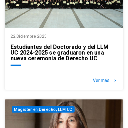
22 Diciembre 2025
Estudiantes del Doctorado y del LLM
UC 2024-2025 se graduaron en una
nueva ceremonia de Derecho UC
Ver más
keyboard_arrow_right
Magíster en Derecho, LLM UC