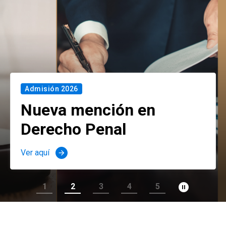
Admisión 2026
Nueva mención en
Derecho Penal
Ver aquí
arrow_forward
pause_circle_filled
1
2
3
4
5