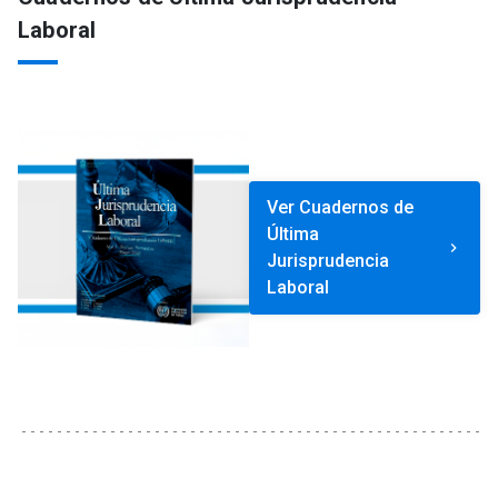
Laboral
Ver Cuadernos de
Última
keyboard_arrow_right
Jurisprudencia
Laboral