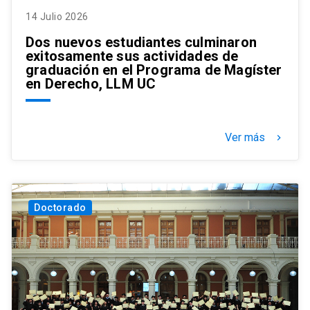
14 Julio 2026
Dos nuevos estudiantes culminaron
exitosamente sus actividades de
graduación en el Programa de Magíster
en Derecho, LLM UC
Ver más
keyboard_arrow_right
Doctorado