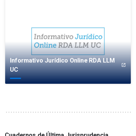
Informativo Jurídico Online RDA LLM
launch
UC
Cuadernos de Última Jurisprudencia