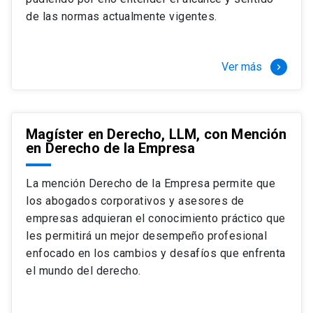
+ 4 cursos a elección (40 créditos)
de las normas actualmente vigentes.
Segundo semestre
+ Modalidad de graduación: Pasantía por
tres meses a tiempo completo (20
Ver más
keyboard_arrow_right
créditos)
Magíster en Derecho, LLM, con Mención
en Derecho de la Empresa
La mención Derecho de la Empresa permite que
los abogados corporativos y asesores de
empresas adquieran el conocimiento práctico que
les permitirá un mejor desempeño profesional
enfocado en los cambios y desafíos que enfrenta
el mundo del derecho.