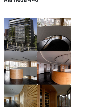
Alameda 440
Reglamento de Magíster, Pontificia Universidad
Católica de Chile
Reglamento de Alumnos de Magíster, Pontificia
Universidad Católica de Chile
Reglamento de Magíster, Pontificia Universidad
Católica de Chile LLM UC 2025
Reglamento de Seminarios de Graduación
Programa de Magíster en Derecho, LLM 2025