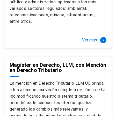
público y administrativo, aplicados a los más
Si optas por la modalidad Full Time:
Juan Ignacio Piña Rochefort
variados sectores regulados: ambiental,
Director Magíster en Derecho, LLM UC
El LLM UC Full Time es una versión del programa
telecomunicaciones, minería, infraestructura,
destinado principalmente a extranjeros, que permite
entre otros.
concentrar todos los ramos y cursarlo durante un año,
de marzo a marzo del año siguiente, según tus
necesidades y expectativas profesionales, eligiendo
Ver más
keyboard_arrow_right
entre una variedad de más de 120 cursos que se
ofrecen semestralmente.
Esta versión supone que te dedicarás
completamente al programa o compatibilizarás un
Magíster en Derecho, LLM, con Mención
en Derecho Tributario
estudio intenso y exigente, con una muy baja carga
laboral, de marzo a noviembre, para dedicarte
completamente a la actividad de graduación de
La mención en Derecho Tributario LLM UC brinda
diciembre a marzo.
a los alumnos una visión completa de cómo se ha
2 cursos mínimos (10 créditos) Primer
ido modificando nuestro sistema tributario,
semestre
permitiéndole conocer los efectos que han
+ 5 cursos a elección (50 créditos) Primer
generado los cambios más relevantes, y
semestre
pudiendo por ello entender el alcance y sentido