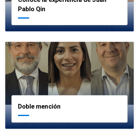
launch
Pablo Qin
Doble mención
launch