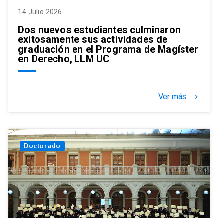
14 Julio 2026
Dos nuevos estudiantes culminaron
exitosamente sus actividades de
graduación en el Programa de Magíster
en Derecho, LLM UC
Ver más
keyboard_arrow_right
Doctorado