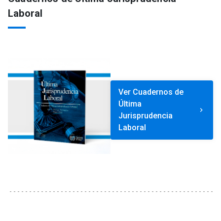
Laboral
Ver Cuadernos de
Última
keyboard_arrow_right
Jurisprudencia
Laboral