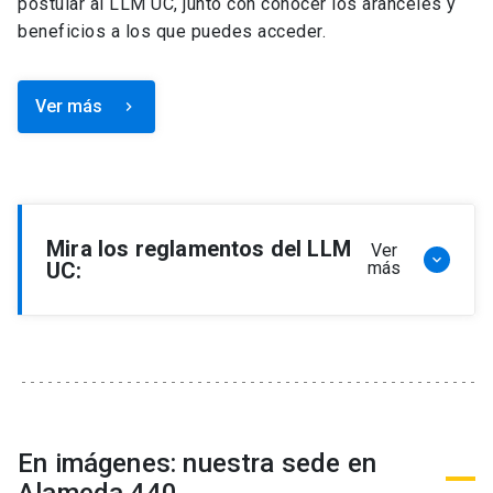
postular al LLM UC, junto con conocer los aranceles y
beneficios a los que puedes acceder.
Ver más
keyboard_arrow_right
Mira los reglamentos del LLM
Ver
keyboard_arrow_down
UC:
más
Reglamento de Programa de Magíster en
Derecho, LLM
Reglamento de Seminarios de Graduación
Programa de Magíster en Derecho, LLM
Reglamento de Becas y Descuentos Programa
En imágenes: nuestra sede en
de Magíster en Derecho, LLM