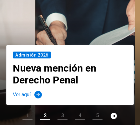
Admisión 2026
Nueva mención en
Derecho Penal
Ver aquí
arrow_forward
pause_circle_filled
1
2
3
4
5