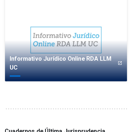
Informativo Jurídico Online RDA LLM
launch
UC
Cuadernos de Última Jurisprudencia