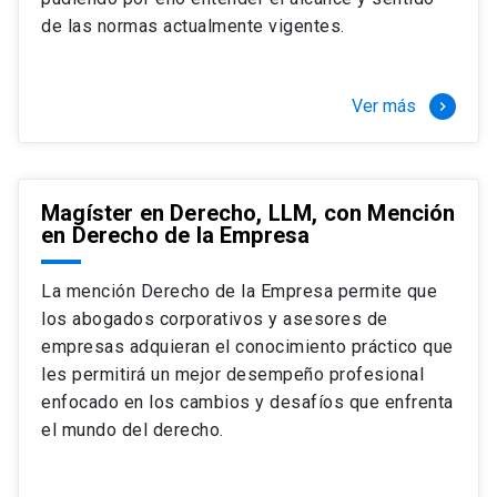
+ 4 cursos a elección (40 créditos)
de las normas actualmente vigentes.
Segundo semestre
+ Modalidad de graduación: Pasantía por
tres meses a tiempo completo (20
Ver más
keyboard_arrow_right
créditos)
Magíster en Derecho, LLM, con Mención
en Derecho de la Empresa
La mención Derecho de la Empresa permite que
los abogados corporativos y asesores de
empresas adquieran el conocimiento práctico que
les permitirá un mejor desempeño profesional
enfocado en los cambios y desafíos que enfrenta
el mundo del derecho.