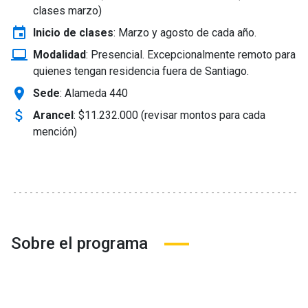
clases marzo)
event
Inicio de clases
:
Marzo y agosto de cada año.
laptop_windows
Modalidad
:
Presencial. Excepcionalmente remoto para
quienes tengan residencia fuera de Santiago.
location_on
Sede
: Alameda 440
attach_money
Arancel
:
$11.232.000 (revisar montos para cada
mención)
Sobre el programa