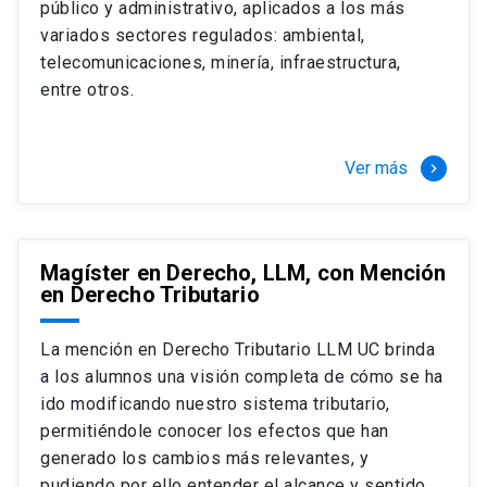
público y administrativo, aplicados a los más
Si optas por la modalidad Full Time:
Juan Ignacio Piña Rochefort
variados sectores regulados: ambiental,
Director Magíster en Derecho, LLM UC
El LLM UC Full Time es una versión del programa
telecomunicaciones, minería, infraestructura,
destinado principalmente a extranjeros, que permite
entre otros.
concentrar todos los ramos y cursarlo durante un año,
de marzo a marzo del año siguiente, según tus
necesidades y expectativas profesionales, eligiendo
Ver más
keyboard_arrow_right
entre una variedad de más de 120 cursos que se
ofrecen semestralmente.
Esta versión supone que te dedicarás
completamente al programa o compatibilizarás un
Magíster en Derecho, LLM, con Mención
en Derecho Tributario
estudio intenso y exigente, con una muy baja carga
laboral, de marzo a noviembre, para dedicarte
completamente a la actividad de graduación de
La mención en Derecho Tributario LLM UC brinda
diciembre a marzo.
a los alumnos una visión completa de cómo se ha
2 cursos mínimos (10 créditos) Primer
ido modificando nuestro sistema tributario,
semestre
permitiéndole conocer los efectos que han
+ 5 cursos a elección (50 créditos) Primer
generado los cambios más relevantes, y
semestre
pudiendo por ello entender el alcance y sentido