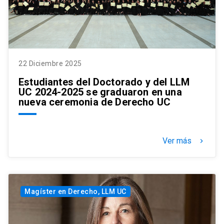
22 Diciembre 2025
Estudiantes del Doctorado y del LLM
UC 2024-2025 se graduaron en una
nueva ceremonia de Derecho UC
Ver más
keyboard_arrow_right
Magíster en Derecho, LLM UC