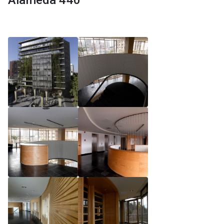
Alameda 440
Reglamento de Magíster, Pontificia Universidad
Católica de Chile
Reglamento de Alumnos de Magíster, Pontificia
Universidad Católica de Chile
Reglamento de Magíster, Pontificia Universidad
Católica de Chile LLM UC 2025
Reglamento de Seminarios de Graduación
Programa de Magíster en Derecho, LLM 2025