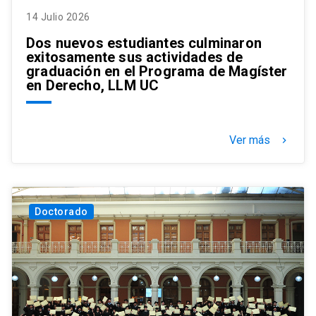
14 Julio 2026
Dos nuevos estudiantes culminaron
exitosamente sus actividades de
graduación en el Programa de Magíster
en Derecho, LLM UC
Ver más
keyboard_arrow_right
Doctorado