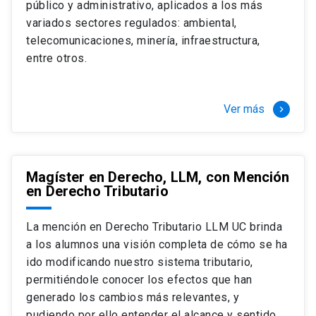
público y administrativo, aplicados a los más
Si optas por la modalidad Full Time:
Juan Ignacio Piña Rochefort
variados sectores regulados: ambiental,
Director Magíster en Derecho, LLM UC
El LLM UC Full Time es una versión del programa
telecomunicaciones, minería, infraestructura,
destinado principalmente a extranjeros, que permite
entre otros.
concentrar todos los ramos y cursarlo durante un año,
de marzo a marzo del año siguiente, según tus
necesidades y expectativas profesionales, eligiendo
Ver más
keyboard_arrow_right
entre una variedad de más de 120 cursos que se
ofrecen semestralmente.
Esta versión supone que te dedicarás
completamente al programa o compatibilizarás un
Magíster en Derecho, LLM, con Mención
en Derecho Tributario
estudio intenso y exigente, con una muy baja carga
laboral, de marzo a noviembre, para dedicarte
completamente a la actividad de graduación de
La mención en Derecho Tributario LLM UC brinda
diciembre a marzo.
a los alumnos una visión completa de cómo se ha
2 cursos mínimos (10 créditos) Primer
ido modificando nuestro sistema tributario,
semestre
permitiéndole conocer los efectos que han
+ 5 cursos a elección (50 créditos) Primer
generado los cambios más relevantes, y
semestre
pudiendo por ello entender el alcance y sentido