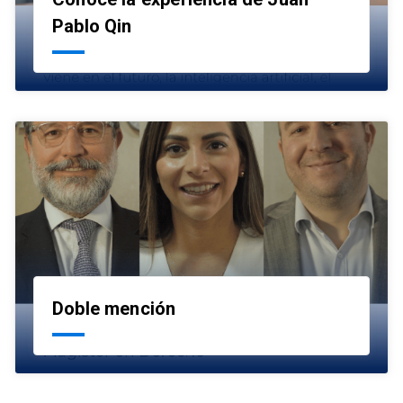
launch
Pablo Qin
Doble mención
launch