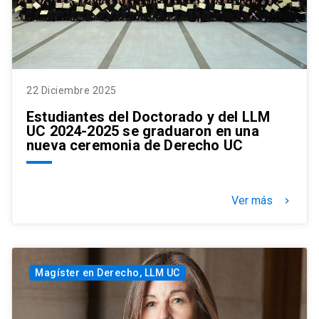
22 Diciembre 2025
Estudiantes del Doctorado y del LLM
UC 2024-2025 se graduaron en una
nueva ceremonia de Derecho UC
Ver más
keyboard_arrow_right
Magíster en Derecho, LLM UC