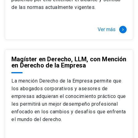
+ 4 cursos a elección (40 créditos)
de las normas actualmente vigentes.
Segundo semestre
+ Modalidad de graduación: Pasantía por
tres meses a tiempo completo (20
Ver más
keyboard_arrow_right
créditos)
Magíster en Derecho, LLM, con Mención
en Derecho de la Empresa
La mención Derecho de la Empresa permite que
los abogados corporativos y asesores de
empresas adquieran el conocimiento práctico que
les permitirá un mejor desempeño profesional
enfocado en los cambios y desafíos que enfrenta
el mundo del derecho.