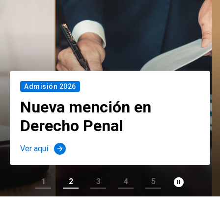
Admisión 2026
Nueva mención en
Derecho Penal
Ver aquí
arrow_forward
pause_circle_filled
1
2
3
4
5