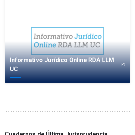
Informativo Jurídico Online RDA LLM
launch
UC
Cuadernos de Última Jurisprudencia