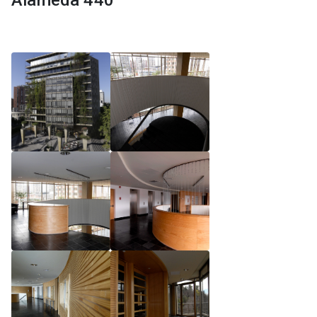
Alameda 440
Reglamento de Magíster, Pontificia Universidad
Católica de Chile
Reglamento de Alumnos de Magíster, Pontificia
Universidad Católica de Chile
Reglamento de Magíster, Pontificia Universidad
Católica de Chile LLM UC 2025
Reglamento de Seminarios de Graduación
Programa de Magíster en Derecho, LLM 2025