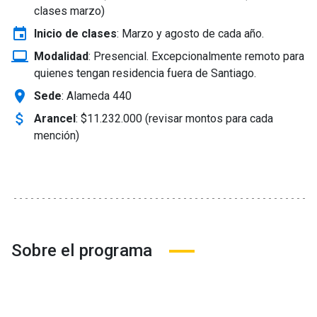
clases marzo)
event
Inicio de clases
:
Marzo y agosto de cada año.
laptop_windows
Modalidad
:
Presencial. Excepcionalmente remoto para
quienes tengan residencia fuera de Santiago.
location_on
Sede
: Alameda 440
attach_money
Arancel
:
$11.232.000 (revisar montos para cada
mención)
Sobre el programa