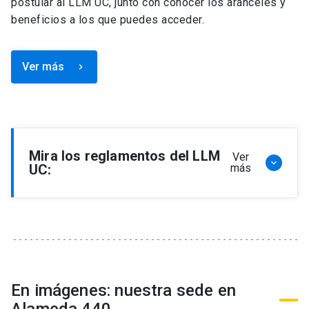
postular al LLM UC, junto con conocer los aranceles y
beneficios a los que puedes acceder.
Ver más
keyboard_arrow_right
Mira los reglamentos del LLM
Ver
keyboard_arrow_down
UC:
más
Reglamento de Programa de Magíster en
Derecho, LLM
Reglamento de Seminarios de Graduación
Programa de Magíster en Derecho, LLM
Reglamento de Becas y Descuentos Programa
En imágenes: nuestra sede en
de Magíster en Derecho, LLM