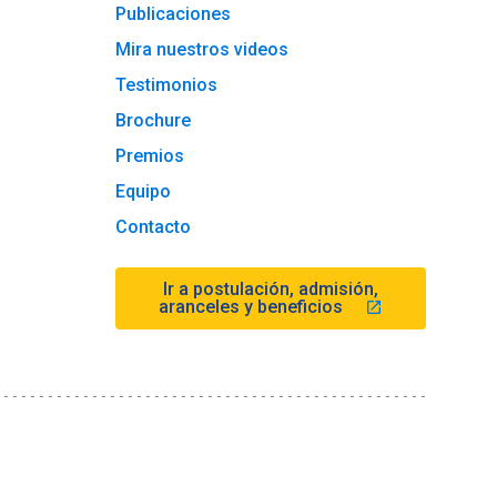
Publicaciones
Mira nuestros videos
Testimonios
Brochure
Premios
Equipo
Contacto
Ir a postulación, admisión,
aranceles y beneficios
launch