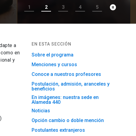
pause_circle_filled
1
2
3
4
5
EN ESTA SECCIÓN
dapte a
l como en
Sobre el programa
ional y
Menciones y cursos
Conoce a nuestros profesores
Postulación, admisión, aranceles y
beneficios
En imágenes: nuestra sede en
Alameda 440
Noticias
)
Opción cambio o doble mención
Postulantes extranjeros