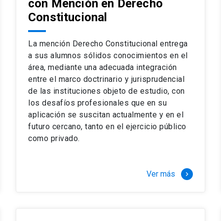
con Mención en Derecho
 del complejo y sofisticado ejercicio profesional. La coinci
os
Constitucional
a calidad de nuestros alumnos, tanto nacionales como extran
os
io, especialmente orientado a las necesidades de la práctica
sos lectivos, seminarios de casos y actualización de jurispru
La mención Derecho Constitucional entrega
rsión en los problemas legales más complejos.
a sus alumnos sólidos conocimientos en el
área, mediante una adecuada integración
o perfeccionamiento en los conocimientos del área, tanto pa
entre el marco doctrinario y jurisprudencial
duración del programa hasta 8 semestres. Los alumnos que 
ca y compleja de los problemas que enfrenta nuestra profesió
de las instituciones objeto de estudio, con
 en lo académico como en lo profesional, haciéndote miembro 
los desafíos profesionales que en su
aplicación se suscitan actualmente y en el
futuro cercano, tanto en el ejercicio público
stinado principalmente a extranjeros, que permite concentrar to
como privado.
y expectativas profesionales, eligiendo entre una variedad de
 al programa o compatibilizarás un estudio intenso y exigente,
vidad de graduación de diciembre a marzo.
Ver más
keyboard_arrow_right
stre
imer semestre
gundo semestre
r tres meses a tiempo completo (20 créditos)