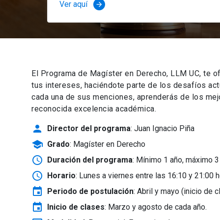
Ver aquí
arrow_forward
El Programa de Magíster en Derecho, LLM UC, te of
tus intereses, haciéndote parte de los desafíos ac
cada una de sus menciones, aprenderás de los mejor
reconocida excelencia académica.
person
Director del programa
: Juan Ignacio Piña
school
Grado
: Magíster en Derecho
schedule
Duración del programa
: Mínimo 1 año, máximo 3
schedule
Horario
: Lunes a viernes entre las 16:10 y 21:00 h
event
Periodo de postulación
: Abril y mayo
(inicio de 
event
Inicio de clases
:
Marzo y agosto de cada año.