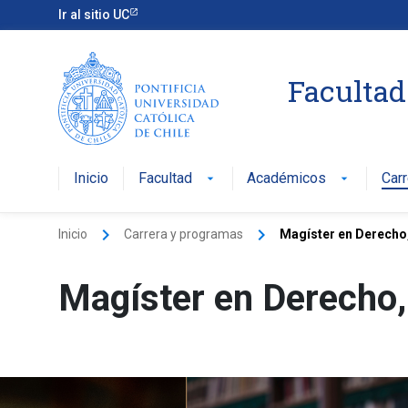
Ir al sitio UC
Facultad
Inicio
Facultad
Académicos
Car
arrow_drop_down
arrow_drop_down
keyboard_arrow_right
keyboard_arrow_right
Inicio
Carrera y programas
Magíster en Derecho
Magíster en Derecho