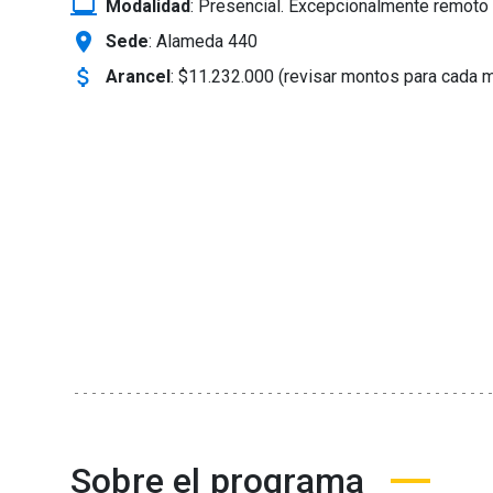
laptop_windows
Modalidad
:
Presencial. Excepcionalmente remoto 
location_on
Sede
: Alameda 440
attach_money
Arancel
:
$11.232.000 (revisar montos para cada 
Sobre el programa