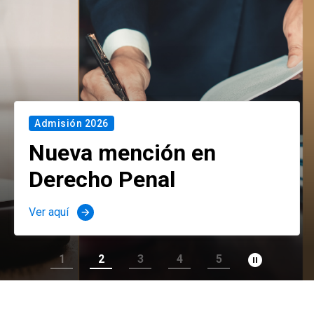
Admisión 2026
Nueva mención en
Derecho Penal
Ver aquí
arrow_forward
pause_circle_filled
1
2
3
4
5