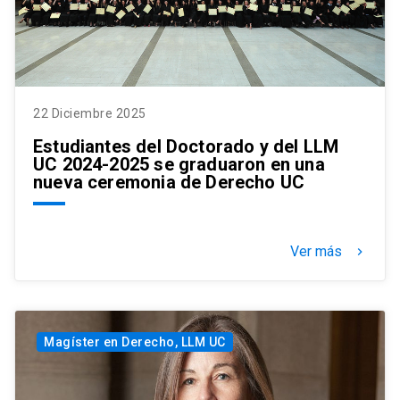
22 Diciembre 2025
Estudiantes del Doctorado y del LLM
UC 2024-2025 se graduaron en una
nueva ceremonia de Derecho UC
Ver más
keyboard_arrow_right
Magíster en Derecho, LLM UC