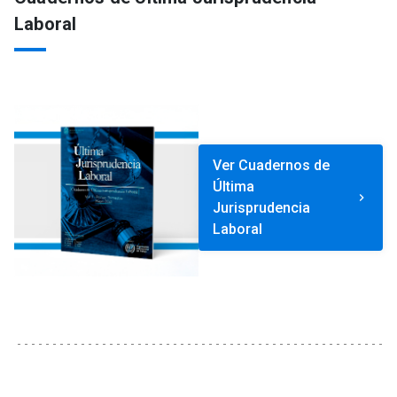
Laboral
Ver Cuadernos de
Última
keyboard_arrow_right
Jurisprudencia
Laboral