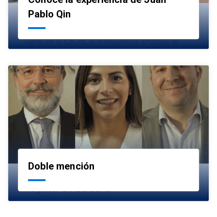
launch
Pablo Qin
Doble mención
launch