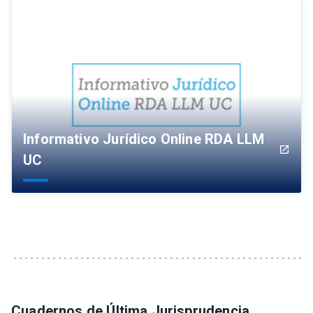
Informativo Jurídico Online RDA LLM
launch
UC
Cuadernos de Última Jurisprudencia