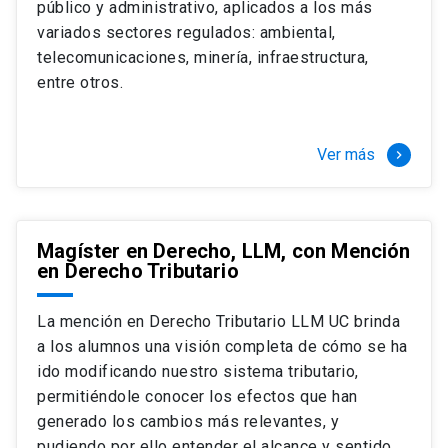
público y administrativo, aplicados a los más
Si optas por la modalidad Full Time:
Juan Ignacio Piña Rochefort
variados sectores regulados: ambiental,
Director Magíster en Derecho, LLM UC
El LLM UC Full Time es una versión del programa
telecomunicaciones, minería, infraestructura,
destinado principalmente a extranjeros, que permite
entre otros.
concentrar todos los ramos y cursarlo durante un año,
de marzo a marzo del año siguiente, según tus
necesidades y expectativas profesionales, eligiendo
Ver más
keyboard_arrow_right
entre una variedad de más de 120 cursos que se
ofrecen semestralmente.
Esta versión supone que te dedicarás
completamente al programa o compatibilizarás un
Magíster en Derecho, LLM, con Mención
en Derecho Tributario
estudio intenso y exigente, con una muy baja carga
laboral, de marzo a noviembre, para dedicarte
completamente a la actividad de graduación de
La mención en Derecho Tributario LLM UC brinda
diciembre a marzo.
a los alumnos una visión completa de cómo se ha
2 cursos mínimos (10 créditos) Primer
ido modificando nuestro sistema tributario,
semestre
permitiéndole conocer los efectos que han
+ 5 cursos a elección (50 créditos) Primer
generado los cambios más relevantes, y
semestre
pudiendo por ello entender el alcance y sentido