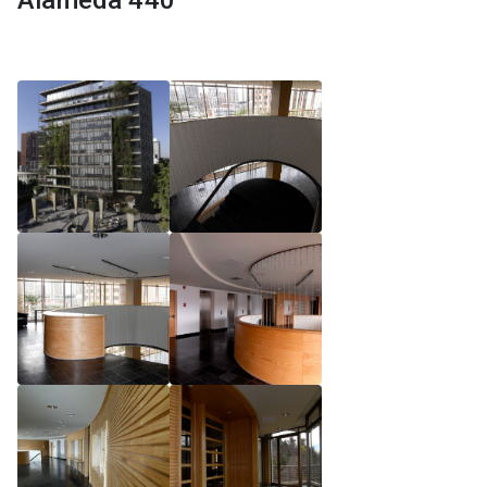
Alameda 440
Reglamento de Magíster, Pontificia Universidad
Católica de Chile
Reglamento de Alumnos de Magíster, Pontificia
Universidad Católica de Chile
Reglamento de Magíster, Pontificia Universidad
Católica de Chile LLM UC 2025
Reglamento de Seminarios de Graduación
Programa de Magíster en Derecho, LLM 2025