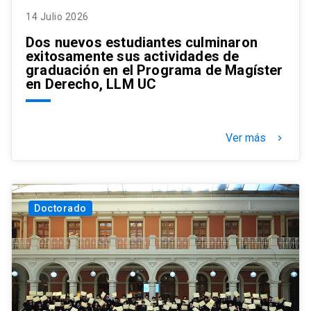
14 Julio 2026
Dos nuevos estudiantes culminaron
exitosamente sus actividades de
graduación en el Programa de Magíster
en Derecho, LLM UC
Ver más
keyboard_arrow_right
Doctorado