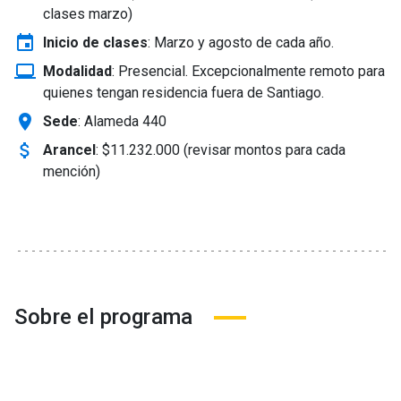
clases marzo)
event
Inicio de clases
:
Marzo y agosto de cada año.
laptop_windows
Modalidad
:
Presencial. Excepcionalmente remoto para
quienes tengan residencia fuera de Santiago.
location_on
Sede
: Alameda 440
attach_money
Arancel
:
$11.232.000 (revisar montos para cada
mención)
Sobre el programa