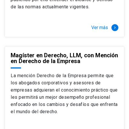
+ 4 cursos a elección (40 créditos)
de las normas actualmente vigentes.
Segundo semestre
+ Modalidad de graduación: Pasantía por
tres meses a tiempo completo (20
Ver más
keyboard_arrow_right
créditos)
Magíster en Derecho, LLM, con Mención
en Derecho de la Empresa
La mención Derecho de la Empresa permite que
los abogados corporativos y asesores de
empresas adquieran el conocimiento práctico que
les permitirá un mejor desempeño profesional
enfocado en los cambios y desafíos que enfrenta
el mundo del derecho.