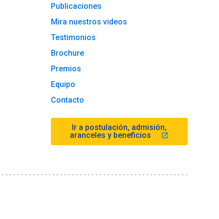
Publicaciones
Mira nuestros videos
Testimonios
Brochure
Premios
Equipo
Contacto
Ir a postulación, admisión,
aranceles y beneficios
launch