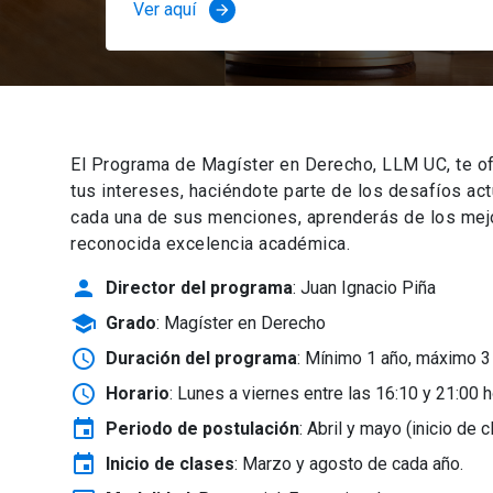
Ver aquí
arrow_forward
El Programa de Magíster en Derecho, LLM UC, te of
tus intereses, haciéndote parte de los desafíos ac
cada una de sus menciones, aprenderás de los mejor
reconocida excelencia académica.
person
Director del programa
: Juan Ignacio Piña
school
Grado
: Magíster en Derecho
schedule
Duración del programa
: Mínimo 1 año, máximo 3
schedule
Horario
: Lunes a viernes entre las 16:10 y 21:00 h
event
Periodo de postulación
: Abril y mayo
(inicio de 
event
Inicio de clases
:
Marzo y agosto de cada año.