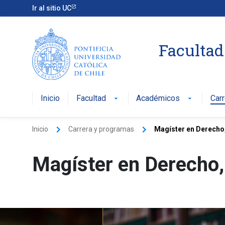
Ir al sitio UC
Facultad
Inicio
Facultad
Académicos
Car
arrow_drop_down
arrow_drop_down
keyboard_arrow_right
keyboard_arrow_right
Inicio
Carrera y programas
Magíster en Derecho
Magíster en Derecho