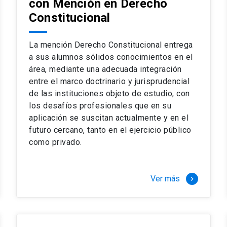
con Mención en Derecho
 del complejo y sofisticado ejercicio profesional. La coinci
os
Constitucional
a calidad de nuestros alumnos, tanto nacionales como extran
os
io, especialmente orientado a las necesidades de la práctica
sos lectivos, seminarios de casos y actualización de jurispru
La mención Derecho Constitucional entrega
rsión en los problemas legales más complejos.
a sus alumnos sólidos conocimientos en el
área, mediante una adecuada integración
o perfeccionamiento en los conocimientos del área, tanto pa
entre el marco doctrinario y jurisprudencial
duración del programa hasta 8 semestres. Los alumnos que 
ca y compleja de los problemas que enfrenta nuestra profesió
de las instituciones objeto de estudio, con
 en lo académico como en lo profesional, haciéndote miembro 
los desafíos profesionales que en su
aplicación se suscitan actualmente y en el
futuro cercano, tanto en el ejercicio público
stinado principalmente a extranjeros, que permite concentrar to
como privado.
y expectativas profesionales, eligiendo entre una variedad de
 al programa o compatibilizarás un estudio intenso y exigente,
vidad de graduación de diciembre a marzo.
Ver más
keyboard_arrow_right
stre
imer semestre
gundo semestre
r tres meses a tiempo completo (20 créditos)