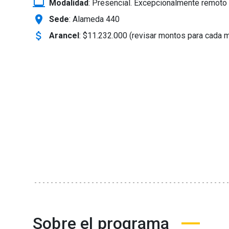
laptop_windows
Modalidad
:
Presencial. Excepcionalmente remoto 
location_on
Sede
: Alameda 440
attach_money
Arancel
:
$11.232.000 (revisar montos para cada 
Sobre el programa