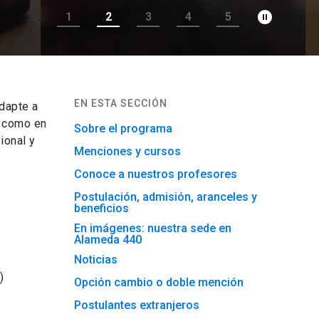
pause_circle_filled
1
2
3
4
5
EN ESTA SECCIÓN
dapte a
l como en
Sobre el programa
ional y
Menciones y cursos
Conoce a nuestros profesores
Postulación, admisión, aranceles y
beneficios
En imágenes: nuestra sede en
Alameda 440
Noticias
)
Opción cambio o doble mención
Postulantes extranjeros