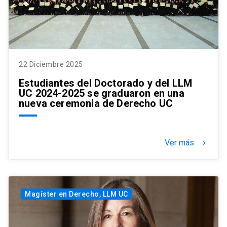
22 Diciembre 2025
Estudiantes del Doctorado y del LLM
UC 2024-2025 se graduaron en una
nueva ceremonia de Derecho UC
Ver más
keyboard_arrow_right
Magíster en Derecho, LLM UC