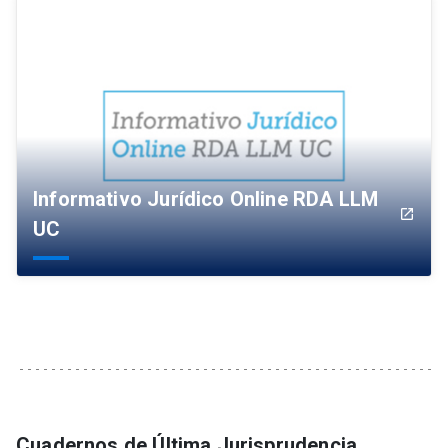
Informativo Jurídico Online RDA LLM
launch
UC
Cuadernos de Última Jurisprudencia