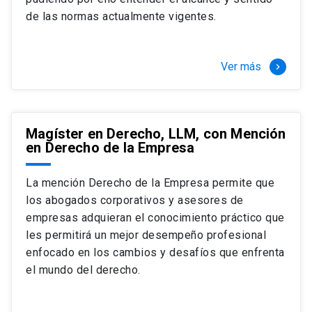
+ 4 cursos a elección (40 créditos)
de las normas actualmente vigentes.
Segundo semestre
+ Modalidad de graduación: Pasantía por
tres meses a tiempo completo (20
Ver más
keyboard_arrow_right
créditos)
Magíster en Derecho, LLM, con Mención
en Derecho de la Empresa
La mención Derecho de la Empresa permite que
los abogados corporativos y asesores de
empresas adquieran el conocimiento práctico que
les permitirá un mejor desempeño profesional
enfocado en los cambios y desafíos que enfrenta
el mundo del derecho.