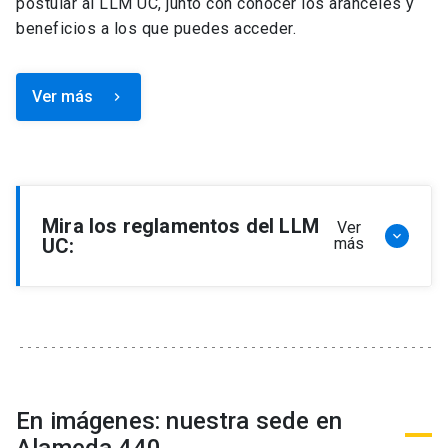
postular al LLM UC, junto con conocer los aranceles y
beneficios a los que puedes acceder.
Ver más
keyboard_arrow_right
Mira los reglamentos del LLM
Ver
keyboard_arrow_down
UC:
más
Reglamento de Programa de Magíster en
Derecho, LLM
Reglamento de Seminarios de Graduación
Programa de Magíster en Derecho, LLM
Reglamento de Becas y Descuentos Programa
En imágenes: nuestra sede en
de Magíster en Derecho, LLM