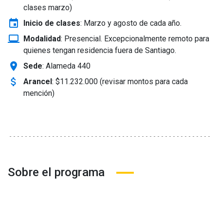
clases marzo)
event
Inicio de clases
:
Marzo y agosto de cada año.
laptop_windows
Modalidad
:
Presencial. Excepcionalmente remoto para
quienes tengan residencia fuera de Santiago.
location_on
Sede
: Alameda 440
attach_money
Arancel
:
$11.232.000 (revisar montos para cada
mención)
Sobre el programa