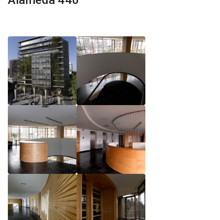
Alameda 440
Reglamento de Magíster, Pontificia Universidad
Católica de Chile
Reglamento de Alumnos de Magíster, Pontificia
Universidad Católica de Chile
Reglamento de Magíster, Pontificia Universidad
Católica de Chile LLM UC 2025
Reglamento de Seminarios de Graduación
Programa de Magíster en Derecho, LLM 2025