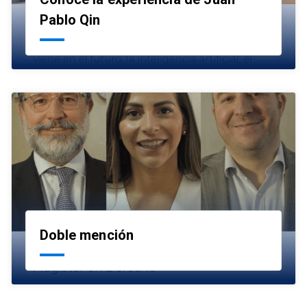
launch
Pablo Qin
Doble mención
launch