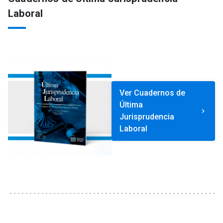
Laboral
Ver Cuadernos de
Última
keyboard_arrow_right
Jurisprudencia
Laboral