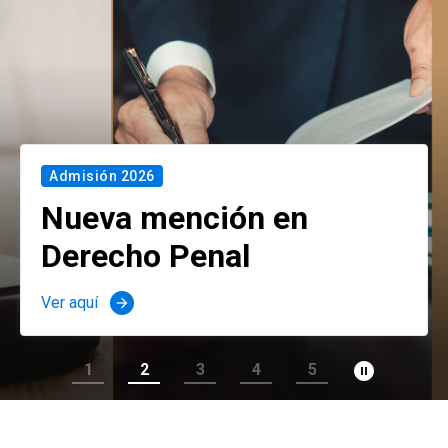
Admisión 2026
Nueva mención en
Derecho Penal
Ver aquí
arrow_forward
pause_circle_filled
1
2
3
4
5