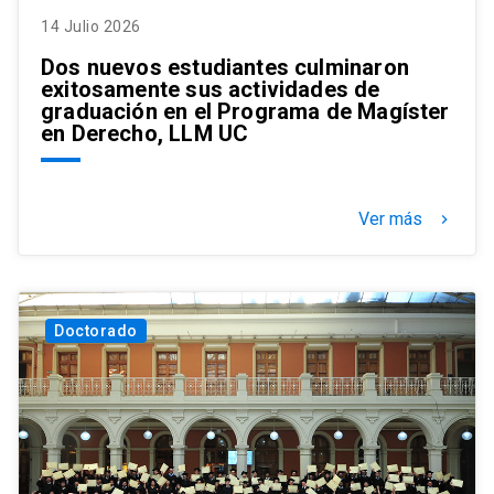
14 Julio 2026
Dos nuevos estudiantes culminaron
exitosamente sus actividades de
graduación en el Programa de Magíster
en Derecho, LLM UC
Ver más
keyboard_arrow_right
Doctorado