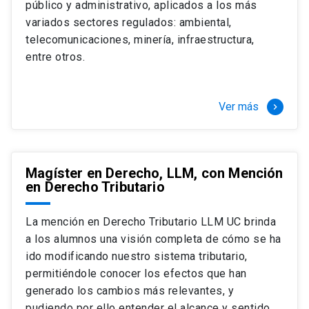
público y administrativo, aplicados a los más
Si optas por la modalidad Full Time:
Juan Ignacio Piña Rochefort
variados sectores regulados: ambiental,
Director Magíster en Derecho, LLM UC
El LLM UC Full Time es una versión del programa
telecomunicaciones, minería, infraestructura,
destinado principalmente a extranjeros, que permite
entre otros.
concentrar todos los ramos y cursarlo durante un año,
de marzo a marzo del año siguiente, según tus
necesidades y expectativas profesionales, eligiendo
Ver más
keyboard_arrow_right
entre una variedad de más de 120 cursos que se
ofrecen semestralmente.
Esta versión supone que te dedicarás
completamente al programa o compatibilizarás un
Magíster en Derecho, LLM, con Mención
en Derecho Tributario
estudio intenso y exigente, con una muy baja carga
laboral, de marzo a noviembre, para dedicarte
completamente a la actividad de graduación de
La mención en Derecho Tributario LLM UC brinda
diciembre a marzo.
a los alumnos una visión completa de cómo se ha
2 cursos mínimos (10 créditos) Primer
ido modificando nuestro sistema tributario,
semestre
permitiéndole conocer los efectos que han
+ 5 cursos a elección (50 créditos) Primer
generado los cambios más relevantes, y
semestre
pudiendo por ello entender el alcance y sentido