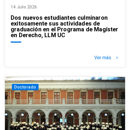
14 Julio 2026
Dos nuevos estudiantes culminaron
exitosamente sus actividades de
graduación en el Programa de Magíster
en Derecho, LLM UC
Ver más
keyboard_arrow_right
Doctorado