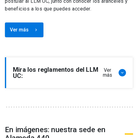
postular al LLM UC, junto con conocer los aranceles y
beneficios a los que puedes acceder.
Ver más
keyboard_arrow_right
Mira los reglamentos del LLM
Ver
keyboard_arrow_down
UC:
más
Reglamento de Programa de Magíster en
Derecho, LLM
Reglamento de Seminarios de Graduación
Programa de Magíster en Derecho, LLM
Reglamento de Becas y Descuentos Programa
En imágenes: nuestra sede en
de Magíster en Derecho, LLM