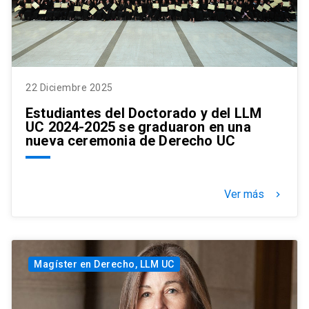
22 Diciembre 2025
Estudiantes del Doctorado y del LLM
UC 2024-2025 se graduaron en una
nueva ceremonia de Derecho UC
Ver más
keyboard_arrow_right
Magíster en Derecho, LLM UC