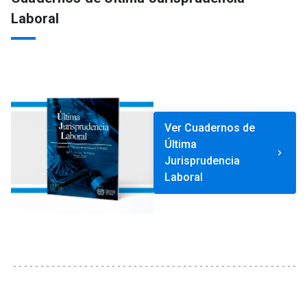
Laboral
Ver Cuadernos de
Última
keyboard_arrow_right
Jurisprudencia
Laboral