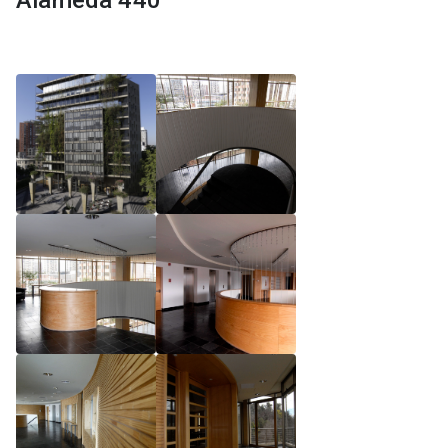
Alameda 440
Reglamento de Magíster, Pontificia Universidad
Católica de Chile
Reglamento de Alumnos de Magíster, Pontificia
Universidad Católica de Chile
Reglamento de Magíster, Pontificia Universidad
Católica de Chile LLM UC 2025
Reglamento de Seminarios de Graduación
Programa de Magíster en Derecho, LLM 2025