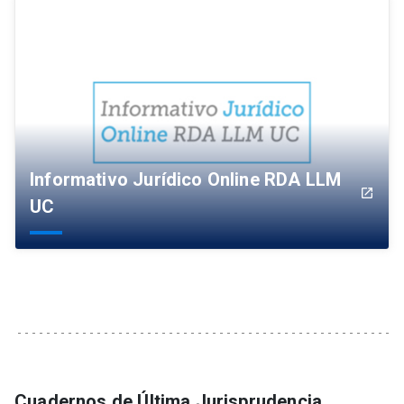
Informativo Jurídico Online RDA LLM
launch
UC
Cuadernos de Última Jurisprudencia