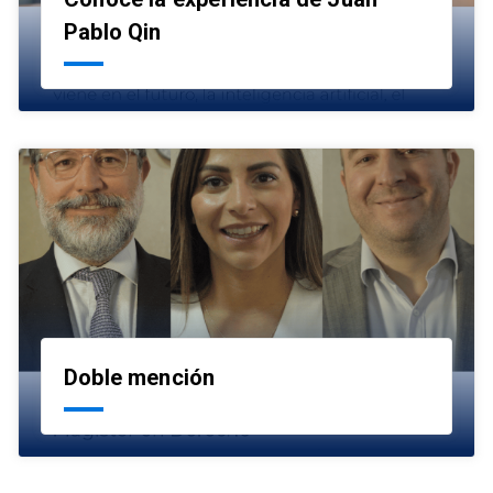
launch
Pablo Qin
Doble mención
launch