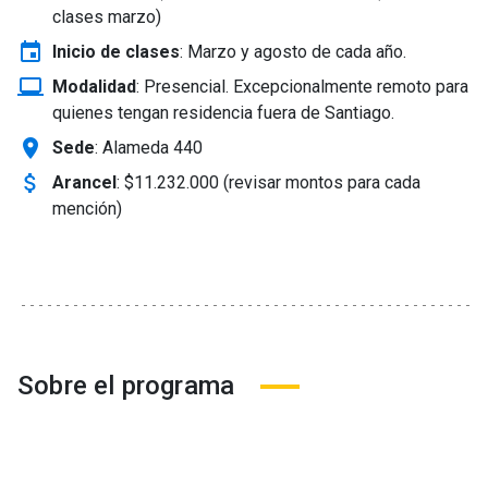
clases marzo)
event
Inicio de clases
:
Marzo y agosto de cada año.
laptop_windows
Modalidad
:
Presencial. Excepcionalmente remoto para
quienes tengan residencia fuera de Santiago.
location_on
Sede
: Alameda 440
attach_money
Arancel
:
$11.232.000 (revisar montos para cada
mención)
Sobre el programa