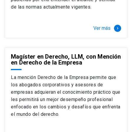
+ 4 cursos a elección (40 créditos)
de las normas actualmente vigentes.
Segundo semestre
+ Modalidad de graduación: Pasantía por
tres meses a tiempo completo (20
Ver más
keyboard_arrow_right
créditos)
Magíster en Derecho, LLM, con Mención
en Derecho de la Empresa
La mención Derecho de la Empresa permite que
los abogados corporativos y asesores de
empresas adquieran el conocimiento práctico que
les permitirá un mejor desempeño profesional
enfocado en los cambios y desafíos que enfrenta
el mundo del derecho.