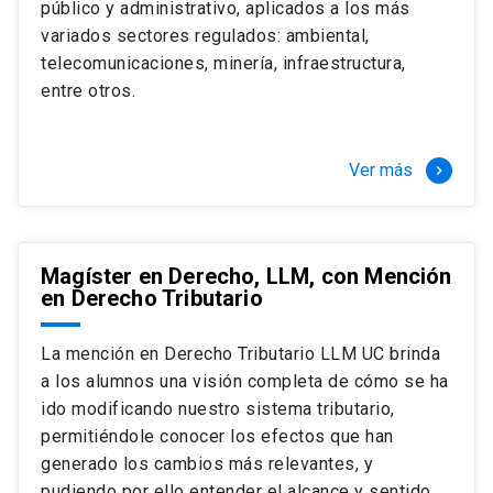
público y administrativo, aplicados a los más
Si optas por la modalidad Full Time:
Juan Ignacio Piña Rochefort
variados sectores regulados: ambiental,
Director Magíster en Derecho, LLM UC
El LLM UC Full Time es una versión del programa
telecomunicaciones, minería, infraestructura,
destinado principalmente a extranjeros, que permite
entre otros.
concentrar todos los ramos y cursarlo durante un año,
de marzo a marzo del año siguiente, según tus
necesidades y expectativas profesionales, eligiendo
Ver más
keyboard_arrow_right
entre una variedad de más de 120 cursos que se
ofrecen semestralmente.
Esta versión supone que te dedicarás
completamente al programa o compatibilizarás un
Magíster en Derecho, LLM, con Mención
en Derecho Tributario
estudio intenso y exigente, con una muy baja carga
laboral, de marzo a noviembre, para dedicarte
completamente a la actividad de graduación de
La mención en Derecho Tributario LLM UC brinda
diciembre a marzo.
a los alumnos una visión completa de cómo se ha
2 cursos mínimos (10 créditos) Primer
ido modificando nuestro sistema tributario,
semestre
permitiéndole conocer los efectos que han
+ 5 cursos a elección (50 créditos) Primer
generado los cambios más relevantes, y
semestre
pudiendo por ello entender el alcance y sentido