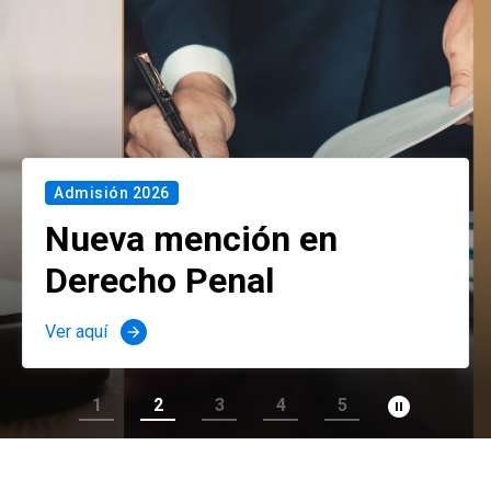
Admisión 2026
Nueva mención en
Derecho Penal
Ver aquí
arrow_forward
pause_circle_filled
1
2
3
4
5